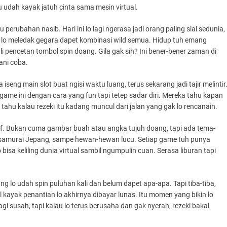
u udah kayak jatuh cinta sama mesin virtual.
u perubahan nasib. Hari ini lo lagi ngerasa jadi orang paling sial sedunia,
ldo lo meledak gegara dapet kombinasi wild semua. Hidup tuh emang
ali pencetan tombol spin doang. Gila gak sih? Ini bener-bener zaman di
ani coba.
iseng main slot buat ngisi waktu luang, terus sekarang jadi tajir melintir
game ini dengan cara yang fun tapi tetep sadar diri. Mereka tahu kapan
 tahu kalau rezeki itu kadang muncul dari jalan yang gak lo rencanain.
tif. Bukan cuma gambar buah atau angka tujuh doang, tapi ada tema-
, samurai Jepang, sampe hewan-hewan lucu. Setiap game tuh punya
 bisa keliling dunia virtual sambil ngumpulin cuan. Serasa liburan tapi
ang lo udah spin puluhan kali dan belum dapet apa-apa. Tapi tiba-tiba,
kayak penantian lo akhirnya dibayar lunas. Itu momen yang bikin lo
agi susah, tapi kalau lo terus berusaha dan gak nyerah, rezeki bakal