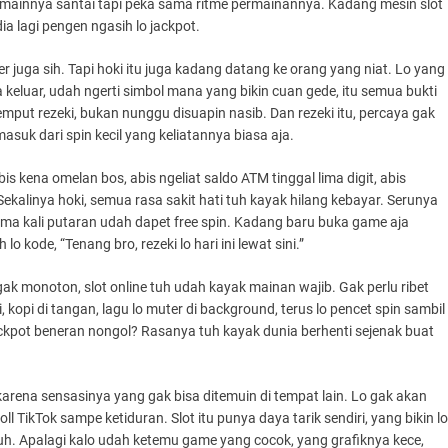
lo mainnya santai tapi peka sama ritme permainannya. Kadang mesin slot
a lagi pengen ngasih lo jackpot.
er juga sih. Tapi hoki itu juga kadang datang ke orang yang niat. Lo yang
keluar, udah ngerti simbol mana yang bikin cuan gede, itu semua bukti
mput rezeki, bukan nunggu disuapin nasib. Dan rezeki itu, percaya gak
asuk dari spin kecil yang keliatannya biasa aja.
bis kena omelan bos, abis ngeliat saldo ATM tinggal lima digit, abis
Sekalinya hoki, semua rasa sakit hati tuh kayak hilang kebayar. Serunya
lima kali putaran udah dapet free spin. Kadang baru buka game aja
 kode, “Tenang bro, rezeki lo hari ini lewat sini.”
k monoton, slot online tuh udah kayak mainan wajib. Gak perlu ribet
i, kopi di tangan, lagu lo muter di background, terus lo pencet spin sambil
ckpot beneran nongol? Rasanya tuh kayak dunia berhenti sejenak buat
arena sensasinya yang gak bisa ditemuin di tempat lain. Lo gak akan
TikTok sampe ketiduran. Slot itu punya daya tarik sendiri, yang bikin lo
uh. Apalagi kalo udah ketemu game yang cocok, yang grafiknya kece,