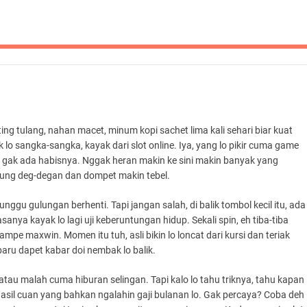
ing tulang, nahan macet, minum kopi sachet lima kali sehari biar kuat
lo sangka-sangka, kayak dari slot online. Iya, yang lo pikir cuma game
ng gak ada habisnya. Nggak heran makin ke sini makin banyak yang
ntung deg-degan dan dompet makin tebel.
unggu gulungan berhenti. Tapi jangan salah, di balik tombol kecil itu, ada
anya kayak lo lagi uji keberuntungan hidup. Sekali spin, eh tiba-tiba
ampe maxwin. Momen itu tuh, asli bikin lo loncat dari kursi dan teriak
ru dapet kabar doi nembak lo balik.
au malah cuma hiburan selingan. Tapi kalo lo tahu triknya, tahu kapan
ghasil cuan yang bahkan ngalahin gaji bulanan lo. Gak percaya? Coba deh