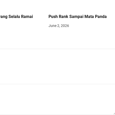
yang Selalu Ramai
Push Rank Sampai Mata Panda
June 2, 2026