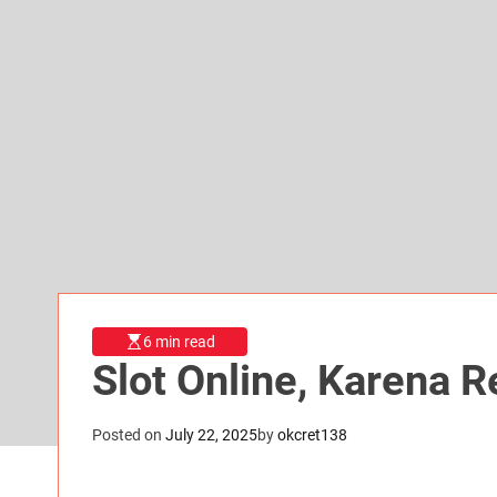
6 min read
Slot Online, Karena R
Posted on
July 22, 2025
by
okcret138