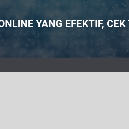
NLINE YANG EFEKTIF, CEK