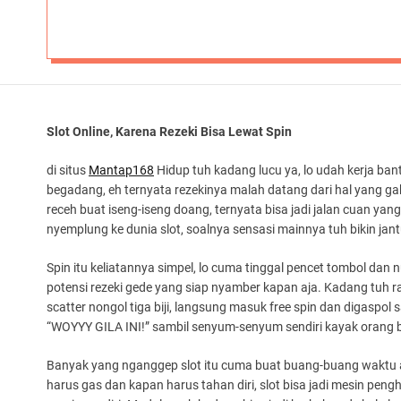
Slot Online, Karena Rezeki Bisa Lewat Spin
di situs
Mantap168
Hidup tuh kadang lucu ya, lo udah kerja bant
begadang, eh ternyata rezekinya malah datang dari hal yang gak 
receh buat iseng-iseng doang, ternyata bisa jadi jalan cuan ya
nyemplung ke dunia slot, soalnya sensasi mainnya tuh bikin ja
Spin itu keliatannya simpel, lo cuma tinggal pencet tombol dan n
potensi rezeki gede yang siap nyamber kapan aja. Kadang tuh ras
scatter nongol tiga biji, langsung masuk free spin dan digaspol s
“WOYYY GILA INI!” sambil senyum-senyum sendiri kayak orang ba
Banyak yang nganggep slot itu cuma buat buang-buang waktu at
harus gas dan kapan harus tahan diri, slot bisa jadi mesin pen