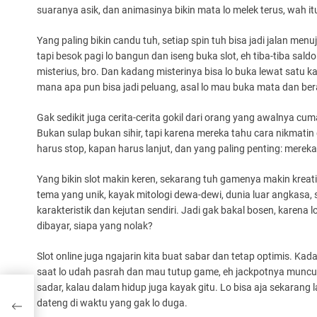
suaranya asik, dan animasinya bikin mata lo melek terus, wah it
Yang paling bikin candu tuh, setiap spin tuh bisa jadi jalan menuj
tapi besok pagi lo bangun dan iseng buka slot, eh tiba-tiba sa
misterius, bro. Dan kadang misterinya bisa lo buka lewat satu k
mana apa pun bisa jadi peluang, asal lo mau buka mata dan ber
Gak sedikit juga cerita-cerita gokil dari orang yang awalnya cuma 
Bukan sulap bukan sihir, tapi karena mereka tahu cara nikmatin 
harus stop, kapan harus lanjut, dan yang paling penting: mereka
Yang bikin slot makin keren, sekarang tuh gamenya makin krea
tema yang unik, kayak mitologi dewa-dewi, dunia luar angkasa
karakteristik dan kejutan sendiri. Jadi gak bakal bosen, karena lo
dibayar, siapa yang nolak?
Slot online juga ngajarin kita buat sabar dan tetap optimis. Kad
saat lo udah pasrah dan mau tutup game, eh jackpotnya muncul 
sadar, kalau dalam hidup juga kayak gitu. Lo bisa aja sekarang l
dateng di waktu yang gak lo duga.