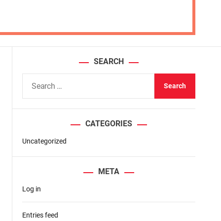
SEARCH
S
e
a
r
CATEGORIES
c
h
Uncategorized
f
o
META
r
Log in
:
Entries feed