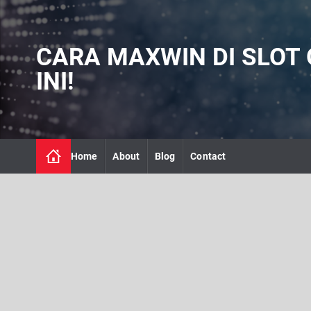
S
k
i
CARA MAXWIN DI SLOT O
p
t
INI!
o
c
o
n
t
Home
About
Blog
Contact
e
n
t