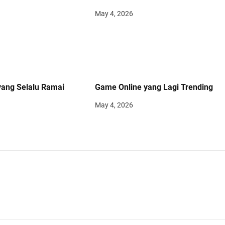
May 4, 2026
yang Selalu Ramai
Game Online yang Lagi Trending
May 4, 2026