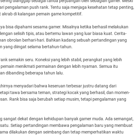
 sering dianggap sebagai tanda perjuangan oleh sebagian gamer. Meski
ri pengalaman push rank. Tentu saja menjaga kesehatan tetap penting,
 akrab di kalangan pemain game kompetitif.
nya bisa dipahami sesama gamer. Misalnya ketika berhasil melakukan
n selisih tipis, atau bertemu lawan yang luar biasa kuat. Cerita-
bahan obrolan berhari-hari. Bahkan kadang sebuah pertandingan yang
 yang diingat selama bertahun-tahun.
k semakin seru. Koneksi yang lebih stabil, perangkat yang lebih
u pemain menikmati permainan dengan lebih nyaman. Semua itu
an dibanding beberapa tahun lalu.
irnya menyadari bahwa keseruan terbesar justru datang dari
tapi tawa bersama teman, strategi kocak yang berhasil, dan momen-
esan. Rank bisa saja berubah setiap musim, tetapi pengalaman yang
ang sangat dekat dengan kehidupan banyak gamer muda. Ada semangat,
di satu. Setiap pertandingan membawa pengalaman baru yang membuat
Selama dilakukan dengan seimbang dan tetap memperhatikan waktu