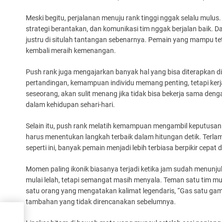
Meski begitu, perjalanan menuju rank tinggi nggak selalu mulus.
strategi berantakan, dan komunikasi tim nggak berjalan baik. D
justru di situlah tantangan sebenarnya. Pemain yang mampu te
kembali meraih kemenangan.
Push rank juga mengajarkan banyak hal yang bisa diterapkan d
pertandingan, kemampuan individu memang penting, tetapi kerj
seseorang, akan sulit menang jika tidak bisa bekerja sama denga
dalam kehidupan sehari-hari.
Selain itu, push rank melatih kemampuan mengambil keputusan
harus menentukan langkah terbaik dalam hitungan detik. Terlamb
seperti ini, banyak pemain menjadi lebih terbiasa berpikir ce
Momen paling ikonik biasanya terjadi ketika jam sudah menun
mulai lelah, tetapi semangat masih menyala. Teman satu tim mul
satu orang yang mengatakan kalimat legendaris, “Gas satu game
tambahan yang tidak direncanakan sebelumnya.