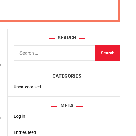
SEARCH
S
e
a
n
r
CATEGORIES
c
h
Uncategorized
f
o
META
r
Log in
:
m
Entries feed