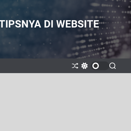
 TIPSNYA DI WEBSITE
S
S
S
h
w
e
u
i
a
ff
t
r
l
c
c
e
h
h
c
o
l
o
r
m
o