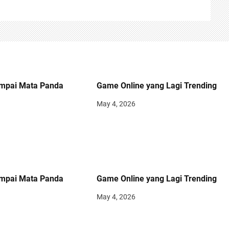
mpai Mata Panda
Game Online yang Lagi Trending
May 4, 2026
mpai Mata Panda
Game Online yang Lagi Trending
May 4, 2026