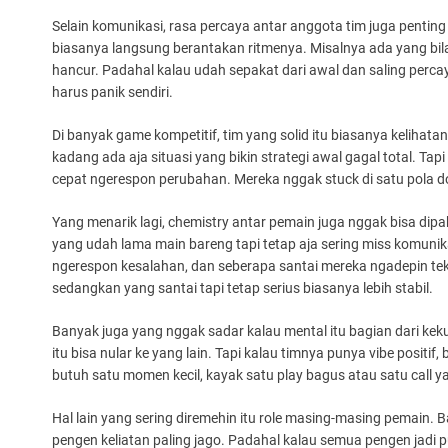
Selain komunikasi, rasa percaya antar anggota tim juga penti
biasanya langsung berantakan ritmenya. Misalnya ada yang bilan
hancur. Padahal kalau udah sepakat dari awal dan saling perca
harus panik sendiri.
Di banyak game kompetitif, tim yang solid itu biasanya kelihat
kadang ada aja situasi yang bikin strategi awal gagal total. Ta
cepat ngerespon perubahan. Mereka nggak stuck di satu pola do
Yang menarik lagi, chemistry antar pemain juga nggak bisa dipa
yang udah lama main bareng tapi tetap aja sering miss komunika
ngerespon kesalahan, dan seberapa santai mereka ngadepin te
sedangkan yang santai tapi tetap serius biasanya lebih stabil.
Banyak juga yang nggak sadar kalau mental itu bagian dari kek
itu bisa nular ke yang lain. Tapi kalau timnya punya vibe positi
butuh satu momen kecil, kayak satu play bagus atau satu call 
Hal lain yang sering diremehin itu role masing-masing pemain. 
pengen keliatan paling jago. Padahal kalau semua pengen jadi p