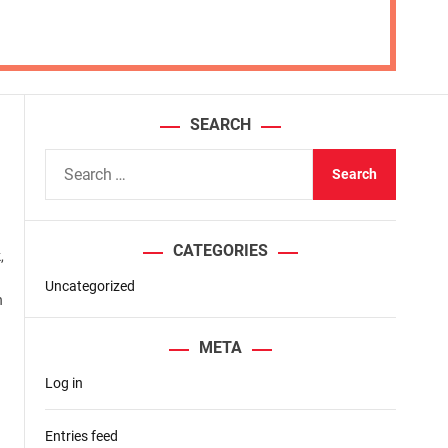
SEARCH
S
e
a
r
CATEGORIES
,
c
h
Uncategorized
h
f
o
META
r
Log in
:
Entries feed