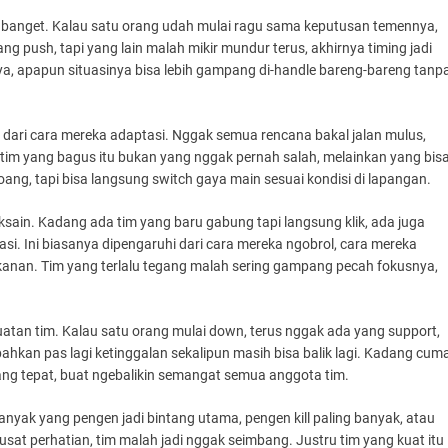
ng banget. Kalau satu orang udah mulai ragu sama keputusan temennya,
g push, tapi yang lain malah mikir mundur terus, akhirnya timing jadi
ya, apapun situasinya bisa lebih gampang di-handle bareng-bareng tanp
an dari cara mereka adaptasi. Nggak semua rencana bakal jalan mulus,
pi tim yang bagus itu bukan yang nggak pernah salah, melainkan yang bis
ang, tapi bisa langsung switch gaya main sesuai kondisi di lapangan.
ksain. Kadang ada tim yang baru gabung tapi langsung klik, ada juga
si. Ini biasanya dipengaruhi dari cara mereka ngobrol, cara mereka
kanan. Tim yang terlalu tegang malah sering gampang pecah fokusnya,
uatan tim. Kalau satu orang mulai down, terus nggak ada yang support,
f, bahkan pas lagi ketinggalan sekalipun masih bisa balik lagi. Kadang cum
yang tepat, buat ngebalikin semangat semua anggota tim.
Banyak yang pengen jadi bintang utama, pengen kill paling banyak, atau
usat perhatian, tim malah jadi nggak seimbang. Justru tim yang kuat itu