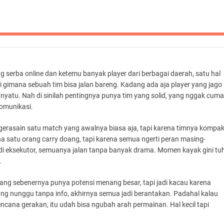
 serba online dan ketemu banyak player dari berbagai daerah, satu hal
api gimana sebuah tim bisa jalan bareng. Kadang ada aja player yang jago
 nyatu. Nah di sinilah pentingnya punya tim yang solid, yang nggak cuma
komunikasi.
erasain satu match yang awalnya biasa aja, tapi karena timnya kompak
a satu orang carry doang, tapi karena semua ngerti peran masing-
di eksekutor, semuanya jalan tanpa banyak drama. Momen kayak gini tu
.
yang sebenernya punya potensi menang besar, tapi jadi kacau karena
ang nunggu tanpa info, akhirnya semua jadi berantakan. Padahal kalau
 rencana gerakan, itu udah bisa ngubah arah permainan. Hal kecil tapi