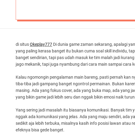
di situs
Okeplay777
Di dunia game zaman sekarang, apalagi yang
yang paling kerasa banget itu bukan cuma soal skill individu, t
banget sendirian, tapi pas udah masuk ke tim malah jadi kurang
jago mekanik, tapi juga nyambung dari cara main sampai cara 
Kalau ngomongin pengalaman main bareng, pasti pernah kan ng
tiba-tiba jadi gampang banget ngontrol permainan. Bukan karen
masing. Ada yang fokus cover, ada yang buka map, ada yang ja
yang bikin game jadi lebih seru dan nggak bikin emosi naik turun
Yang sering jadi masalah itu biasanya komunikasi. Banyak tim 
nggak ada komunikasi yang jelas. Ada yang maju sendiri, ada y
sedikit aja lebih terbuka, misalnya kasih info posisi lawan atau
efeknya bisa gede banget.