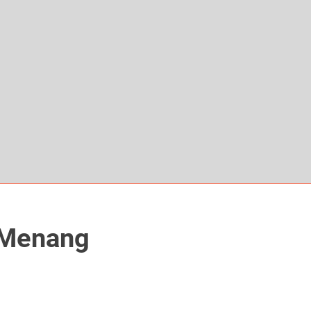
i Menang