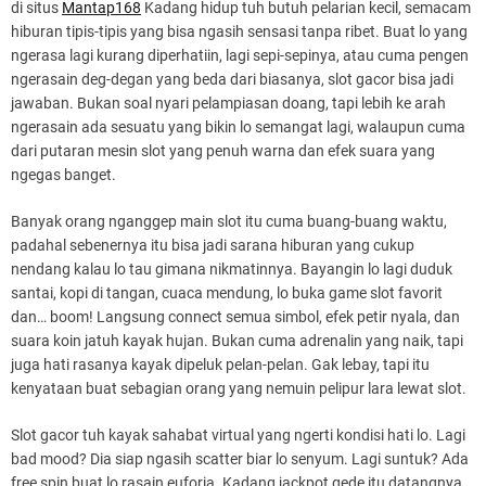
di situs
Mantap168
Kadang hidup tuh butuh pelarian kecil, semacam
hiburan tipis-tipis yang bisa ngasih sensasi tanpa ribet. Buat lo yang
ngerasa lagi kurang diperhatiin, lagi sepi-sepinya, atau cuma pengen
ngerasain deg-degan yang beda dari biasanya, slot gacor bisa jadi
jawaban. Bukan soal nyari pelampiasan doang, tapi lebih ke arah
ngerasain ada sesuatu yang bikin lo semangat lagi, walaupun cuma
dari putaran mesin slot yang penuh warna dan efek suara yang
ngegas banget.
Banyak orang nganggep main slot itu cuma buang-buang waktu,
padahal sebenernya itu bisa jadi sarana hiburan yang cukup
nendang kalau lo tau gimana nikmatinnya. Bayangin lo lagi duduk
santai, kopi di tangan, cuaca mendung, lo buka game slot favorit
dan… boom! Langsung connect semua simbol, efek petir nyala, dan
suara koin jatuh kayak hujan. Bukan cuma adrenalin yang naik, tapi
juga hati rasanya kayak dipeluk pelan-pelan. Gak lebay, tapi itu
kenyataan buat sebagian orang yang nemuin pelipur lara lewat slot.
Slot gacor tuh kayak sahabat virtual yang ngerti kondisi hati lo. Lagi
bad mood? Dia siap ngasih scatter biar lo senyum. Lagi suntuk? Ada
free spin buat lo rasain euforia. Kadang jackpot gede itu datangnya