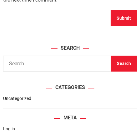
SEARCH
S
e
a
r
CATEGORIES
c
h
Uncategorized
f
o
META
r
Log in
: