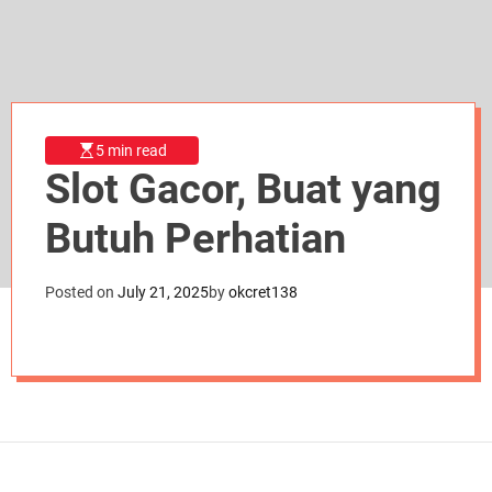
d
e
5 min read
Slot Gacor, Buat yang
Butuh Perhatian
Posted on
July 21, 2025
by
okcret138