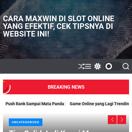
S
k
i
CARA MAXWIN DI SLOT ONLINE
p
YANG EFEKTIF, CEK TIPSNYA DI
t
WEBSITE INI!
o
c
o
n
t
e
S
M
S
S
h
e
w
e
n
u
n
i
a
t
ff
u
t
r
BREAKING NEWS
l
c
c
e
h
h
c
o
Rank Sampai Mata Panda
Game Online yang Lagi Trending
Main 
l
o
r
UNCATEGORIZED
m
o