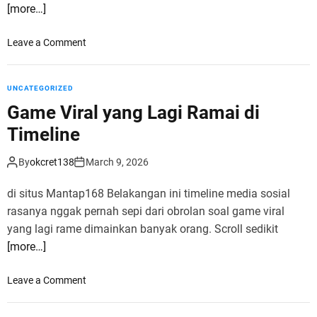
n
[more…]
a
p
k
a
B
o
Leave a Comment
B
o
n
a
s
S
t
a
l
UNCATEGORIZED
a
n
o
Game Viral yang Lagi Ramai di
s
t
Timeline
O
n
By
okcret138
March 9, 2026
l
i
di situs Mantap168 Belakangan ini timeline media sosial
n
rasanya nggak pernah sepi dari obrolan soal game viral
e
yang lagi rame dimainkan banyak orang. Scroll sedikit
S
e
[more…]
r
u
o
Leave a Comment
B
n
u
G