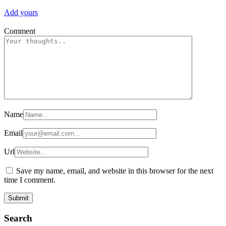
Add yours
Comment
Name
Email
Url
Save my name, email, and website in this browser for the next
time I comment.
Search