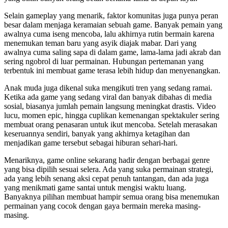
Selain gameplay yang menarik, faktor komunitas juga punya peran
besar dalam menjaga keramaian sebuah game. Banyak pemain yang
awalnya cuma iseng mencoba, lalu akhirnya rutin bermain karena
menemukan teman baru yang asyik diajak mabar. Dari yang
awalnya cuma saling sapa di dalam game, lama-lama jadi akrab dan
sering ngobrol di luar permainan. Hubungan pertemanan yang
terbentuk ini membuat game terasa lebih hidup dan menyenangkan.
Anak muda juga dikenal suka mengikuti tren yang sedang ramai.
Ketika ada game yang sedang viral dan banyak dibahas di media
sosial, biasanya jumlah pemain langsung meningkat drastis. Video
lucu, momen epic, hingga cuplikan kemenangan spektakuler sering
membuat orang penasaran untuk ikut mencoba. Setelah merasakan
keseruannya sendiri, banyak yang akhirnya ketagihan dan
menjadikan game tersebut sebagai hiburan sehari-hari.
Menariknya, game online sekarang hadir dengan berbagai genre
yang bisa dipilih sesuai selera. Ada yang suka permainan strategi,
ada yang lebih senang aksi cepat penuh tantangan, dan ada juga
yang menikmati game santai untuk mengisi waktu luang.
Banyaknya pilihan membuat hampir semua orang bisa menemukan
permainan yang cocok dengan gaya bermain mereka masing-
masing.