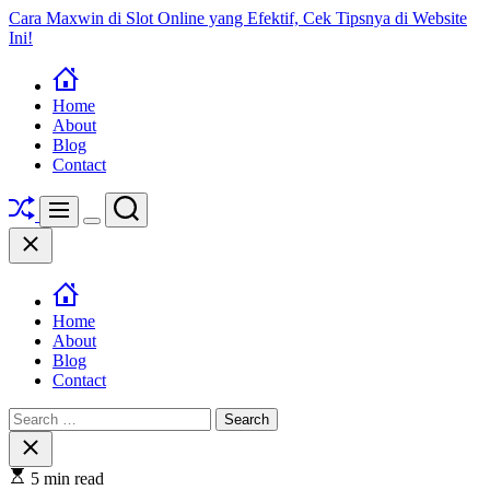
Skip
Cara Maxwin di Slot Online yang Efektif, Cek Tipsnya di Website
to
Ini!
content
Home
About
Blog
Contact
Shuffle
Search
Menu
Switch
Close
color
mode
Home
About
Blog
Contact
Search
for:
Close
search
5 min read