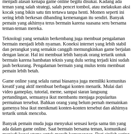
menjadi alasan kenapa game online begitu disukai. Kadang ada
teman yang salah strategi, salah pencet tombol, atau melakukan aksi
kocak yang bikin satu tim tertawa tanpa henti. Momen seperti ini
sering lebih berkesan dibanding kemenangan itu sendiri. Banyak
pemain yang akhirnya terus bermain karena suasana seru bersama
teman-teman mereka.
Teknologi yang semakin berkembang juga membuat pengalaman
bermain menjadi lebih nyaman. Koneksi internet yang lebih stabil
dan perangkat yang semakin canggih memungkinkan game berjalan
dengan lancar. Hal ini membuat lebih banyak orang tertarik untuk
bermain karena hambatan teknis yang dulu sering terjadi kini sudah
jauh berkurang. Pengalaman bermain yang mulus tentu membuat
pemain lebih betah.
Game online yang selalu ramai biasanya juga memiliki komunitas
kreatif yang aktif membuat berbagai konten menarik. Mulai dari
video gameplay, tutorial, meme, sampai siaran langsung
pertandingan, semuanya ikut membantu menjaga popularitas
permainan tersebut. Bahkan orang yang belum pernah memainkan
gamenya bisa ikut menikmati konten-konten tersebut dan akhirnya
tertarik untuk mencoba.
Banyak pemain muda juga menyukai sensasi kerja sama tim yang
ada dalam game online. Saat bermain bersama teman, komunikasi