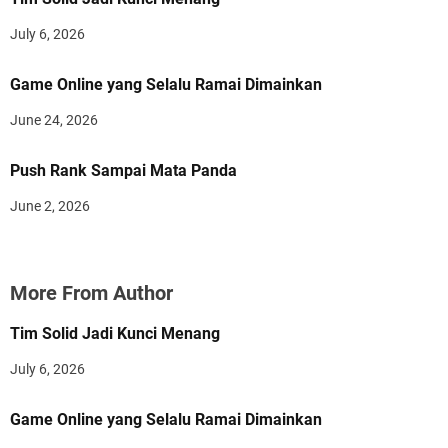
July 6, 2026
Game Online yang Selalu Ramai Dimainkan
June 24, 2026
Push Rank Sampai Mata Panda
June 2, 2026
More From Author
Tim Solid Jadi Kunci Menang
July 6, 2026
Game Online yang Selalu Ramai Dimainkan