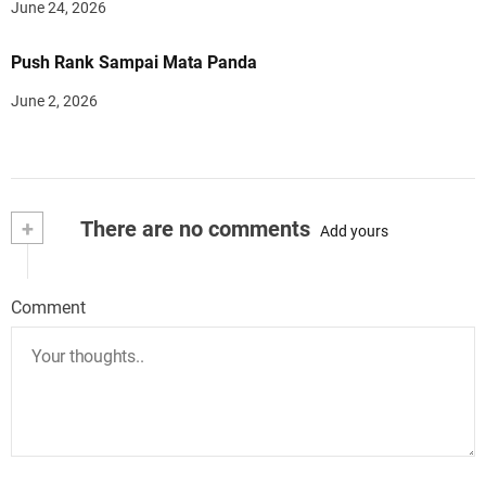
June 24, 2026
Push Rank Sampai Mata Panda
June 2, 2026
+
There are no comments
Add yours
Comment