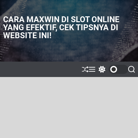
S
k
i
CARA MAXWIN DI SLOT ONLINE
p
YANG EFEKTIF, CEK TIPSNYA DI
t
WEBSITE INI!
o
c
o
n
t
e
S
M
S
S
h
e
w
e
n
u
n
i
a
t
ff
u
t
r
l
c
c
e
h
h
c
o
l
o
r
m
o