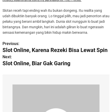
Slotan receh tapi ending wah itu bukan dongeng. Itu realita yang
udah dibuktiin banyak orang. Lo tinggal pilih, mau jadi penonton atau
pelaku yang berani ambil langkah. Dunia slot nungguin lo buat jadi
bintangnya. Dan mungkin, hari ini adalah giliran lo buat ngerasain
sensasi kemenangan yang bikin hidup makin berwarna.
Previous:
P
Slot Online, Karena Rezeki Bisa Lewat Spin
o
Next:
Slot Online, Biar Gak Garing
s
t
n
a
v
i