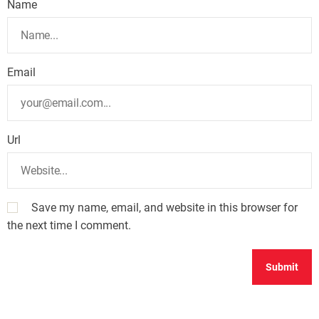
Name
Email
Url
Save my name, email, and website in this browser for
the next time I comment.