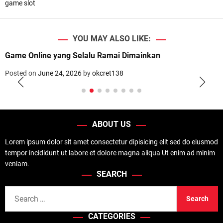
game slot
YOU MAY ALSO LIKE:
Game Online yang Selalu Ramai Dimainkan
Posted on
June 24, 2026
by
okcret138
ABOUT US
Lorem ipsum dolor sit amet consectetur dipisicing elit sed do eiusmod
tempor incididunt ut labore et dolore magna aliqua Ut enim ad minim
veniam.
SEARCH
S
e
CATEGORIES
a