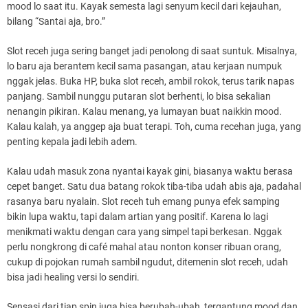
mood lo saat itu. Kayak semesta lagi senyum kecil dari kejauhan,
bilang “Santai aja, bro.”
Slot receh juga sering banget jadi penolong di saat suntuk. Misalnya,
lo baru aja berantem kecil sama pasangan, atau kerjaan numpuk
nggak jelas. Buka HP, buka slot receh, ambil rokok, terus tarik napas
panjang. Sambil nunggu putaran slot berhenti, lo bisa sekalian
nenangin pikiran. Kalau menang, ya lumayan buat naikkin mood.
Kalau kalah, ya anggep aja buat terapi. Toh, cuma recehan juga, yang
penting kepala jadi lebih adem.
Kalau udah masuk zona nyantai kayak gini, biasanya waktu berasa
cepet banget. Satu dua batang rokok tiba-tiba udah abis aja, padahal
rasanya baru nyalain. Slot receh tuh emang punya efek samping
bikin lupa waktu, tapi dalam artian yang positif. Karena lo lagi
menikmati waktu dengan cara yang simpel tapi berkesan. Nggak
perlu nongkrong di café mahal atau nonton konser ribuan orang,
cukup di pojokan rumah sambil ngudut, ditemenin slot receh, udah
bisa jadi healing versi lo sendiri.
Sensasi dari tiap spin juga bisa berubah-ubah, tergantung mood dan