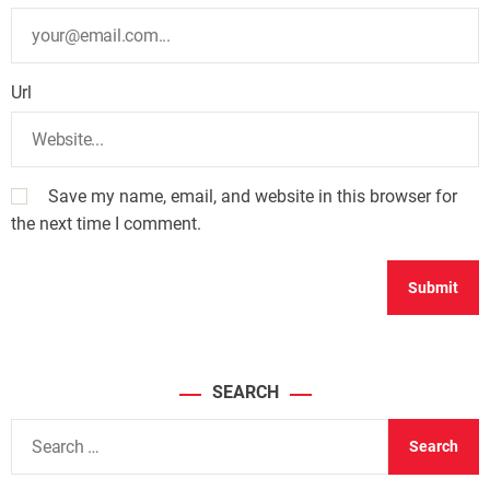
Url
Save my name, email, and website in this browser for
the next time I comment.
SEARCH
S
e
a