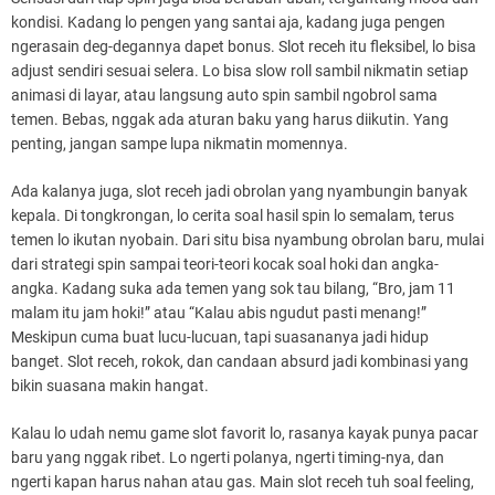
kondisi. Kadang lo pengen yang santai aja, kadang juga pengen
ngerasain deg-degannya dapet bonus. Slot receh itu fleksibel, lo bisa
adjust sendiri sesuai selera. Lo bisa slow roll sambil nikmatin setiap
animasi di layar, atau langsung auto spin sambil ngobrol sama
temen. Bebas, nggak ada aturan baku yang harus diikutin. Yang
penting, jangan sampe lupa nikmatin momennya.
Ada kalanya juga, slot receh jadi obrolan yang nyambungin banyak
kepala. Di tongkrongan, lo cerita soal hasil spin lo semalam, terus
temen lo ikutan nyobain. Dari situ bisa nyambung obrolan baru, mulai
dari strategi spin sampai teori-teori kocak soal hoki dan angka-
angka. Kadang suka ada temen yang sok tau bilang, “Bro, jam 11
malam itu jam hoki!” atau “Kalau abis ngudut pasti menang!”
Meskipun cuma buat lucu-lucuan, tapi suasananya jadi hidup
banget. Slot receh, rokok, dan candaan absurd jadi kombinasi yang
bikin suasana makin hangat.
Kalau lo udah nemu game slot favorit lo, rasanya kayak punya pacar
baru yang nggak ribet. Lo ngerti polanya, ngerti timing-nya, dan
ngerti kapan harus nahan atau gas. Main slot receh tuh soal feeling,