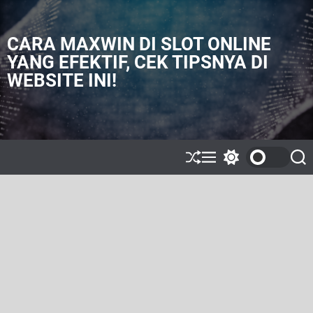
S
k
i
CARA MAXWIN DI SLOT ONLINE
p
YANG EFEKTIF, CEK TIPSNYA DI
t
WEBSITE INI!
o
c
o
n
t
e
S
M
S
S
h
e
w
e
n
u
n
i
a
t
ff
u
t
r
l
c
c
e
h
h
c
o
l
o
r
m
o