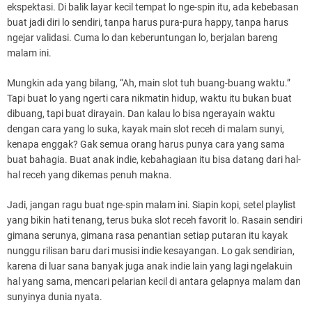
ekspektasi. Di balik layar kecil tempat lo nge-spin itu, ada kebebasan
buat jadi diri lo sendiri, tanpa harus pura-pura happy, tanpa harus
ngejar validasi. Cuma lo dan keberuntungan lo, berjalan bareng
malam ini.
Mungkin ada yang bilang, “Ah, main slot tuh buang-buang waktu.”
Tapi buat lo yang ngerti cara nikmatin hidup, waktu itu bukan buat
dibuang, tapi buat dirayain. Dan kalau lo bisa ngerayain waktu
dengan cara yang lo suka, kayak main slot receh di malam sunyi,
kenapa enggak? Gak semua orang harus punya cara yang sama
buat bahagia. Buat anak indie, kebahagiaan itu bisa datang dari hal-
hal receh yang dikemas penuh makna.
Jadi, jangan ragu buat nge-spin malam ini. Siapin kopi, setel playlist
yang bikin hati tenang, terus buka slot receh favorit lo. Rasain sendiri
gimana serunya, gimana rasa penantian setiap putaran itu kayak
nunggu rilisan baru dari musisi indie kesayangan. Lo gak sendirian,
karena di luar sana banyak juga anak indie lain yang lagi ngelakuin
hal yang sama, mencari pelarian kecil di antara gelapnya malam dan
sunyinya dunia nyata.