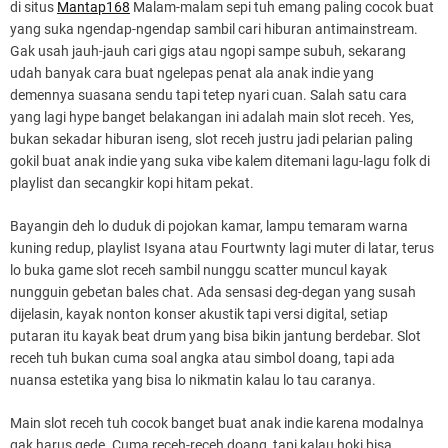
di situs
Mantap168
Malam-malam sepi tuh emang paling cocok buat
yang suka ngendap-ngendap sambil cari hiburan antimainstream.
Gak usah jauh-jauh cari gigs atau ngopi sampe subuh, sekarang
udah banyak cara buat ngelepas penat ala anak indie yang
demennya suasana sendu tapi tetep nyari cuan. Salah satu cara
yang lagi hype banget belakangan ini adalah main slot receh. Yes,
bukan sekadar hiburan iseng, slot receh justru jadi pelarian paling
gokil buat anak indie yang suka vibe kalem ditemani lagu-lagu folk di
playlist dan secangkir kopi hitam pekat.
Bayangin deh lo duduk di pojokan kamar, lampu temaram warna
kuning redup, playlist Isyana atau Fourtwnty lagi muter di latar, terus
lo buka game slot receh sambil nunggu scatter muncul kayak
nungguin gebetan bales chat. Ada sensasi deg-degan yang susah
dijelasin, kayak nonton konser akustik tapi versi digital, setiap
putaran itu kayak beat drum yang bisa bikin jantung berdebar. Slot
receh tuh bukan cuma soal angka atau simbol doang, tapi ada
nuansa estetika yang bisa lo nikmatin kalau lo tau caranya.
Main slot receh tuh cocok banget buat anak indie karena modalnya
gak harus gede. Cuma receh-receh doang, tapi kalau hoki bisa