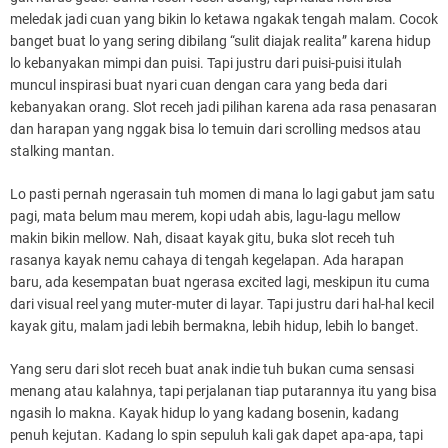
meledak jadi cuan yang bikin lo ketawa ngakak tengah malam. Cocok
banget buat lo yang sering dibilang “sulit diajak realita” karena hidup
lo kebanyakan mimpi dan puisi. Tapi justru dari puisi-puisi itulah
muncul inspirasi buat nyari cuan dengan cara yang beda dari
kebanyakan orang. Slot receh jadi pilihan karena ada rasa penasaran
dan harapan yang nggak bisa lo temuin dari scrolling medsos atau
stalking mantan.
Lo pasti pernah ngerasain tuh momen di mana lo lagi gabut jam satu
pagi, mata belum mau merem, kopi udah abis, lagu-lagu mellow
makin bikin mellow. Nah, disaat kayak gitu, buka slot receh tuh
rasanya kayak nemu cahaya di tengah kegelapan. Ada harapan
baru, ada kesempatan buat ngerasa excited lagi, meskipun itu cuma
dari visual reel yang muter-muter di layar. Tapi justru dari hal-hal kecil
kayak gitu, malam jadi lebih bermakna, lebih hidup, lebih lo banget.
Yang seru dari slot receh buat anak indie tuh bukan cuma sensasi
menang atau kalahnya, tapi perjalanan tiap putarannya itu yang bisa
ngasih lo makna. Kayak hidup lo yang kadang bosenin, kadang
penuh kejutan. Kadang lo spin sepuluh kali gak dapet apa-apa, tapi