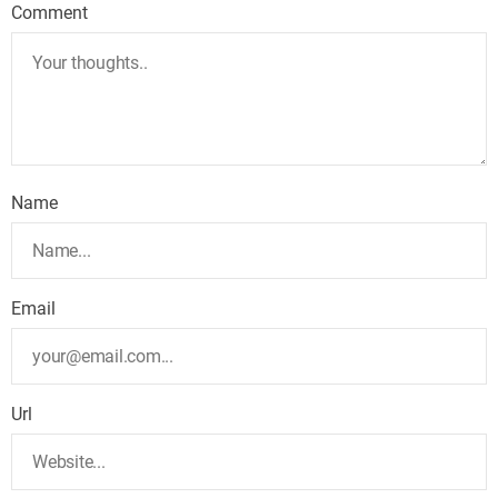
Comment
Name
Email
Url