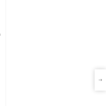
g
Slot
Butu