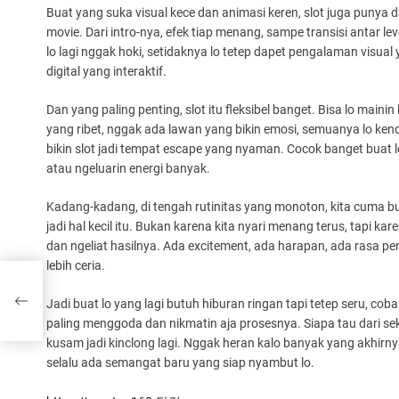
Buat yang suka visual kece dan animasi keren, slot juga punya 
movie. Dari intro-nya, efek tiap menang, sampe transisi antar 
lo lagi nggak hoki, setidaknya lo tetep dapet pengalaman visual 
digital yang interaktif.
Dan yang paling penting, slot itu fleksibel banget. Bisa lo mai
yang ribet, nggak ada lawan yang bikin emosi, semuanya lo kendali
bikin slot jadi tempat escape yang nyaman. Cocok banget buat l
atau ngeluarin energi banyak.
Kadang-kadang, di tengah rutinitas yang monoton, kita cuma butuh
jadi hal kecil itu. Bukan karena kita nyari menang terus, tapi k
dan ngeliat hasilnya. Ada excitement, ada harapan, ada rasa p
lebih ceria.
Jadi buat lo yang lagi butuh hiburan ringan tapi tetep seru, cob
paling menggoda dan nikmatin aja prosesnya. Siapa tau dari se
kusam jadi kinclong lagi. Nggak heran kalo banyak yang akhirny
selalu ada semangat baru yang siap nyambut lo.