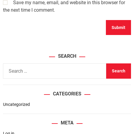
Save my name, email, and website in this browser for
the next time I comment.
SEARCH
S
e
a
r
CATEGORIES
c
h
Uncategorized
f
o
META
r
Log in