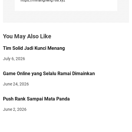
https://minangneng168.xyz
You May Also Like
Tim Solid Jadi Kunci Menang
July 6, 2026
Game Online yang Selalu Ramai Dimainkan
June 24, 2026
Push Rank Sampai Mata Panda
June 2, 2026