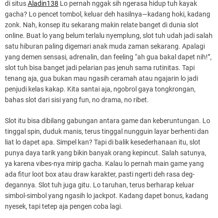
di situs
Aladin138
Lo pernah nggak sih ngerasa hidup tuh kayak
gacha? Lo pencet tombol, keluar deh hasilnya—kadang hoki, kadang
zonk. Nah, konsep itu sekarang makin relate banget di dunia slot
online. Buat lo yang belum terlalu nyemplung, slot tuh udah jadi salah
satu hiburan paling digemari anak muda zaman sekarang. Apalagi
yang demen sensasi, adrenalin, dan feeling “ah gua bakal dapet nih!”,
slot tuh bisa banget jadi pelarian pas jenuh sama rutinitas. Tapi
tenang aja, gua bukan mau ngasih ceramah atau ngajarin lo jadi
penjudi kelas kakap. Kita santai aja, ngobrol gaya tongkrongan,
bahas slot dari sisi yang fun, no drama, no ribet.
Slot itu bisa dibilang gabungan antara game dan keberuntungan. Lo
tinggal spin, duduk manis, terus tinggal nungguin layar berhenti dan
liat lo dapet apa. Simpel kan? Tapi di balik kesederhanaan itu, slot
punya daya tarik yang bikin banyak orang kepincut. Salah satunya,
ya karena vibes-nya mirip gacha. Kalau lo pernah main game yang
ada fitur loot box atau draw karakter, pasti ngerti deh rasa deg-
degannya. Slot tuh juga gitu. Lo taruhan, terus berharap keluar
simbol-simbol yang ngasih lo jackpot. Kadang dapet bonus, kadang
nyesek, tapi tetep aja pengen coba lagi.