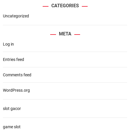
r
CATEGORIES
c
h
Uncategorized
f
o
META
r
Log in
:
Entries feed
Comments feed
WordPress.org
slot gacor
game slot