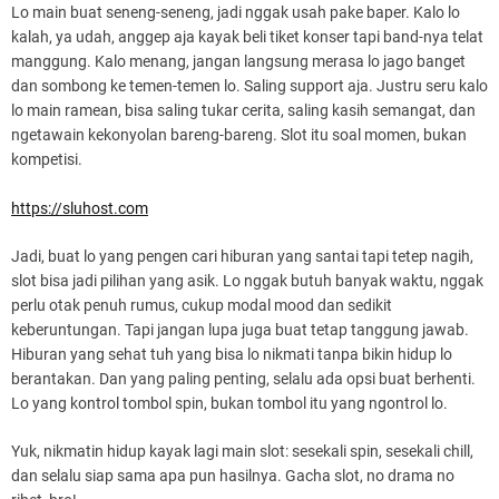
Lo main buat seneng-seneng, jadi nggak usah pake baper. Kalo lo
kalah, ya udah, anggep aja kayak beli tiket konser tapi band-nya telat
manggung. Kalo menang, jangan langsung merasa lo jago banget
dan sombong ke temen-temen lo. Saling support aja. Justru seru kalo
lo main ramean, bisa saling tukar cerita, saling kasih semangat, dan
ngetawain kekonyolan bareng-bareng. Slot itu soal momen, bukan
kompetisi.
https://sluhost.com
Jadi, buat lo yang pengen cari hiburan yang santai tapi tetep nagih,
slot bisa jadi pilihan yang asik. Lo nggak butuh banyak waktu, nggak
perlu otak penuh rumus, cukup modal mood dan sedikit
keberuntungan. Tapi jangan lupa juga buat tetap tanggung jawab.
Hiburan yang sehat tuh yang bisa lo nikmati tanpa bikin hidup lo
berantakan. Dan yang paling penting, selalu ada opsi buat berhenti.
Lo yang kontrol tombol spin, bukan tombol itu yang ngontrol lo.
Yuk, nikmatin hidup kayak lagi main slot: sesekali spin, sesekali chill,
dan selalu siap sama apa pun hasilnya. Gacha slot, no drama no