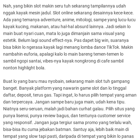
Nah, yang bikin slot makin seru tuh sekarang tampilannya udah
nggak kayak mesin jadul. Slot online sekarang desainnya kece-kece.
Ada yang temanya adventure, anime, mitologi, sampe yang lucu-lucu
kayak kucing, makanan, atau hal-hal absurd lainnya. Jadi selain lo
main buat nyari cuan, mata lo juga dimanjain sama visual yang
estetik. Belum lagi sound effect-nya. Pas dapet big win, suaranya
bisa bikin lo ngerasa kayak lagi menang lomba dance TikTok. Makin
nambahin euforia, apalagi kalo lo main bareng temen-temen lo
sambil ngopi santai, vibes-nya kayak nongkrong di cafe sambil
nonton highlight bola.
Buat lo yang baru mau nyobain, sekarang main slot tuh gampang
banget. Banyak platform yang nawarin game slot dan lo tinggal
daftar, deposit, terus gas. Tapi ingat, lo harus pilih tempat yang aman
dan terpercaya. Jangan sampe baru juga main, udah kena tipu.
Niatnya seru-seruan, malah jadi bahan curhat galau. Pilih situs yang
punya lisensi, punya review bagus, dan tentunya customer service
yang responsif. Jangan juga tergiur sama promo yang terlalu wah,
bisa-bisa itu cuma jebakan batman. Santuy aja, lebih baik main di
tempat yang slow tapi pasti, daripada di tempat yang bikin lo panas