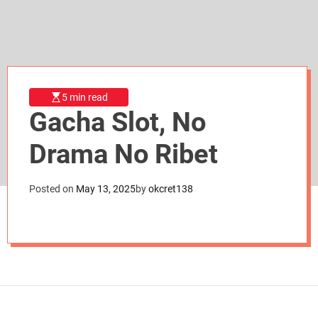
d
e
5 min read
Gacha Slot, No
Drama No Ribet
Posted on
May 13, 2025
by
okcret138