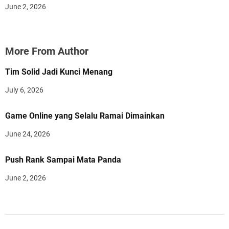
June 2, 2026
More From Author
Tim Solid Jadi Kunci Menang
July 6, 2026
Game Online yang Selalu Ramai Dimainkan
June 24, 2026
Push Rank Sampai Mata Panda
June 2, 2026