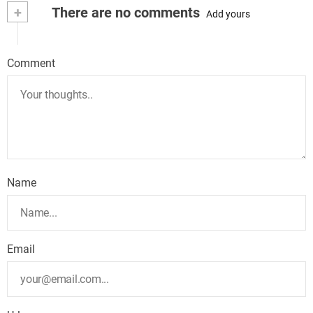
+
There are no comments
Add yours
Comment
Name
Email