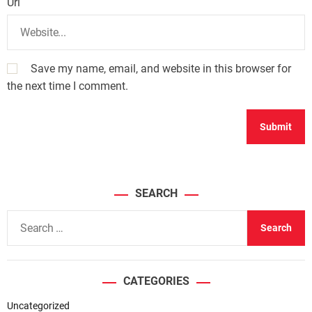
Url
Save my name, email, and website in this browser for
the next time I comment.
SEARCH
S
e
a
r
CATEGORIES
c
h
Uncategorized