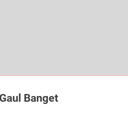
 Gaul Banget