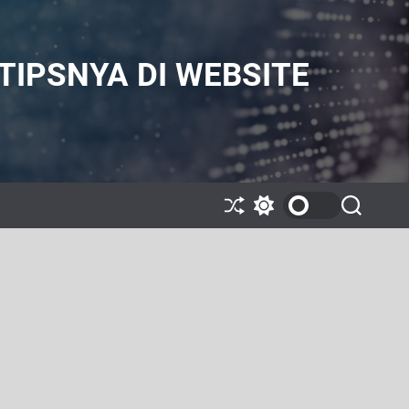
 TIPSNYA DI WEBSITE
S
S
S
h
w
e
u
i
a
ff
t
r
l
c
c
e
h
h
c
o
l
o
r
m
o