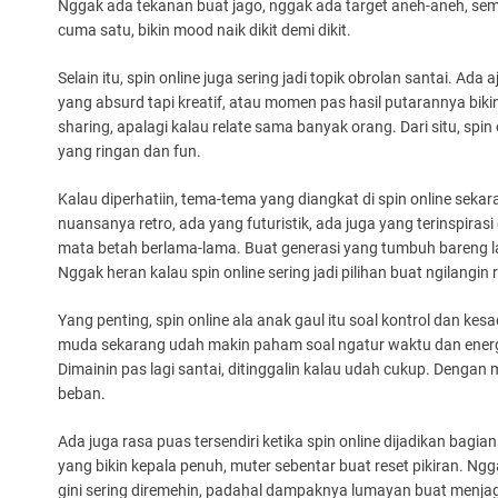
Nggak ada tekanan buat jago, nggak ada target aneh-aneh, se
cuma satu, bikin mood naik dikit demi dikit.
Selain itu, spin online juga sering jadi topik obrolan santai. Ada
yang absurd tapi kreatif, atau momen pas hasil putarannya biki
sharing, apalagi kalau relate sama banyak orang. Dari situ, spin
yang ringan dan fun.
Kalau diperhatiin, tema-tema yang diangkat di spin online sek
nuansanya retro, ada yang futuristik, ada juga yang terinspira
mata betah berlama-lama. Buat generasi yang tumbuh bareng layar
Nggak heran kalau spin online sering jadi pilihan buat ngilangi
Yang penting, spin online ala anak gaul itu soal kontrol dan ke
muda sekarang udah makin paham soal ngatur waktu dan energi, 
Dimainin pas lagi santai, ditinggalin kalau udah cukup. Dengan 
beban.
Ada juga rasa puas tersendiri ketika spin online dijadikan bagian 
yang bikin kepala penuh, muter sebentar buat reset pikiran. Ngga
gini sering diremehin, padahal dampaknya lumayan buat menjag