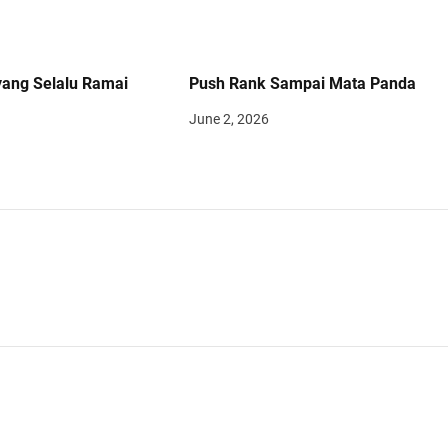
yang Selalu Ramai
Push Rank Sampai Mata Panda
June 2, 2026