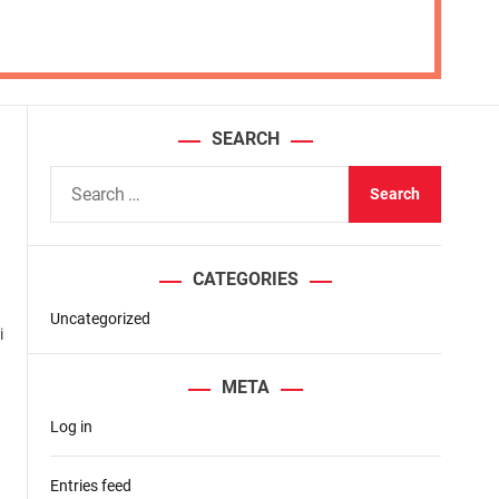
SEARCH
S
e
a
r
CATEGORIES
c
a
h
Uncategorized
i
f
o
META
r
Log in
:
Entries feed