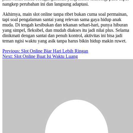
nangkep perubahan ini dan langsung adaptasi.
Akhirnya, main slot online tanpa ribet bukan cuma soal permainan,
tapi soal pengalaman santai yang relevan sama gaya hidup anak
muda. Di tengah kesibukan dan tekanan sehari-hari, punya hiburan
yang simpel, fleksibel, dan mudah diakses itu jadi nilai plus. Selama
dinikmati dengan santai dan penuh kontrol, aktivitas ini bisa jadi
teman ngisi waktu yang asik tanpa harus bikin hidup makin ruwet.
Post
Previous:
Slot Online Biar Hari Lebih Ringan
Next:
Slot Online Buat Isi Waktu Luang
navigation