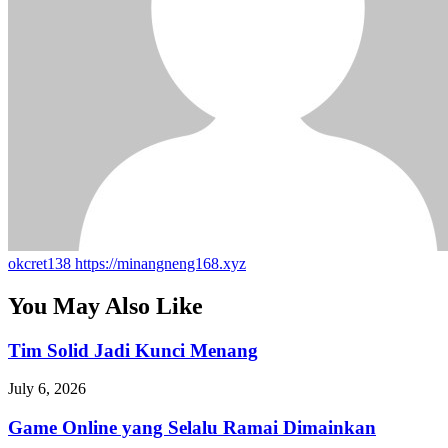
okcret138
https://minangneng168.xyz
You May Also Like
Tim Solid Jadi Kunci Menang
July 6, 2026
Game Online yang Selalu Ramai Dimainkan