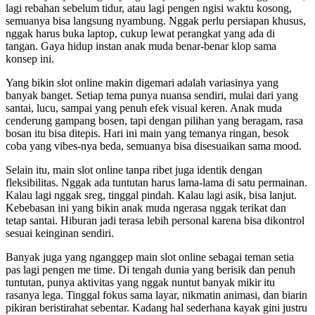
lagi rebahan sebelum tidur, atau lagi pengen ngisi waktu kosong,
semuanya bisa langsung nyambung. Nggak perlu persiapan khusus,
nggak harus buka laptop, cukup lewat perangkat yang ada di
tangan. Gaya hidup instan anak muda benar-benar klop sama
konsep ini.
Yang bikin slot online makin digemari adalah variasinya yang
banyak banget. Setiap tema punya nuansa sendiri, mulai dari yang
santai, lucu, sampai yang penuh efek visual keren. Anak muda
cenderung gampang bosen, tapi dengan pilihan yang beragam, rasa
bosan itu bisa ditepis. Hari ini main yang temanya ringan, besok
coba yang vibes-nya beda, semuanya bisa disesuaikan sama mood.
Selain itu, main slot online tanpa ribet juga identik dengan
fleksibilitas. Nggak ada tuntutan harus lama-lama di satu permainan.
Kalau lagi nggak sreg, tinggal pindah. Kalau lagi asik, bisa lanjut.
Kebebasan ini yang bikin anak muda ngerasa nggak terikat dan
tetap santai. Hiburan jadi terasa lebih personal karena bisa dikontrol
sesuai keinginan sendiri.
Banyak juga yang nganggep main slot online sebagai teman setia
pas lagi pengen me time. Di tengah dunia yang berisik dan penuh
tuntutan, punya aktivitas yang nggak nuntut banyak mikir itu
rasanya lega. Tinggal fokus sama layar, nikmatin animasi, dan biarin
pikiran beristirahat sebentar. Kadang hal sederhana kayak gini justru