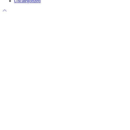
Uncategorized
Scroll
to
top