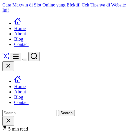
Skip
Cara Maxwin di Slot Online yang Efektif, Cek Tipsnya di Website
to
Ini!
content
Home
About
Blog
Contact
Shuffle
Search
Menu
Switch
Close
color
mode
Home
About
Blog
Contact
Search
for:
Close
search
5 min read