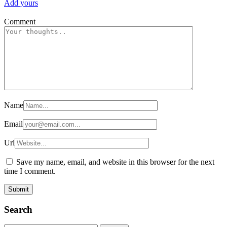
Add yours
Comment
Name
Email
Url
Save my name, email, and website in this browser for the next
time I comment.
Search