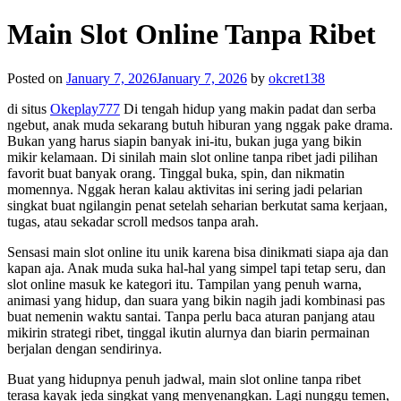
Main Slot Online Tanpa Ribet
Posted on
January 7, 2026
January 7, 2026
by
okcret138
di situs
Okeplay777
Di tengah hidup yang makin padat dan serba
ngebut, anak muda sekarang butuh hiburan yang nggak pake drama.
Bukan yang harus siapin banyak ini-itu, bukan juga yang bikin
mikir kelamaan. Di sinilah main slot online tanpa ribet jadi pilihan
favorit buat banyak orang. Tinggal buka, spin, dan nikmatin
momennya. Nggak heran kalau aktivitas ini sering jadi pelarian
singkat buat ngilangin penat setelah seharian berkutat sama kerjaan,
tugas, atau sekadar scroll medsos tanpa arah.
Sensasi main slot online itu unik karena bisa dinikmati siapa aja dan
kapan aja. Anak muda suka hal-hal yang simpel tapi tetap seru, dan
slot online masuk ke kategori itu. Tampilan yang penuh warna,
animasi yang hidup, dan suara yang bikin nagih jadi kombinasi pas
buat nemenin waktu santai. Tanpa perlu baca aturan panjang atau
mikirin strategi ribet, tinggal ikutin alurnya dan biarin permainan
berjalan dengan sendirinya.
Buat yang hidupnya penuh jadwal, main slot online tanpa ribet
terasa kayak jeda singkat yang menyenangkan. Lagi nunggu temen,