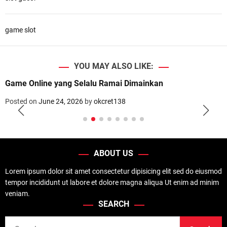
game slot
YOU MAY ALSO LIKE:
Game Online yang Selalu Ramai Dimainkan
Posted on
June 24, 2026
by
okcret138
ABOUT US
Lorem ipsum dolor sit amet consectetur dipisicing elit sed do eiusmod
tempor incididunt ut labore et dolore magna aliqua Ut enim ad minim
veniam.
SEARCH
S