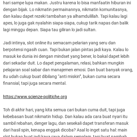
hari sampe lupa makan. Justru karena lo bisa manfaatin hiburan ini
dengan bijak. Lo nikmatin permainannya, nikmatin komunitasnya,
dan kalau dapet rezeki tambahan ya alhamdulillah. Tapi kalau lagi
apes, lo juga gak nyalahin siapa-siapa, cukup tarik napas dan balik
lagi minggu depan. Siapa tau giliran lo jadi sultan.
Jadi intinya, slot online itu semacam pelarian yang seru dan
berpotensi ngasih cuan. Tapi bukan jalan pintas jadi kaya. Kalau lo
masuk ke dunia ini dengan mindset yang bener, lo bakal dapet lebih
dari sekadar duit. Lo dapet pengalaman, relasi, bahkan mungkin
pelajaran soal sabar dan manajemen emosi. Dan buat banyak orang,
itu udah cukup buat dibilang “anti miskin”, bukan cuma secara
finansial, tapi juga secara mental.
https://www.scienze-politiche.org
Toh di akhir hari, yang kita semua cari bukan cuma duit, tapi juga
kebebasan buat nikmatin hidup. Dan kalau ada cara buat nyari itu
sambil rebahan, denger lagu, dan sesekali dapet transferan masuk
dari hasil spin, kenapa enggak dicoba? Asal lo inget satu hal: main
slot bukan buat jadi kaya raya dalam semalam, tapi buat nambah