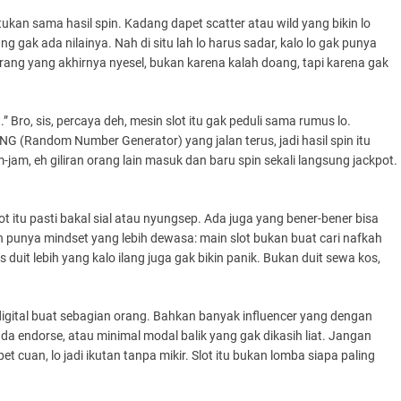
ntukan sama hasil spin. Kadang dapet scatter atau wild yang bikin lo
g gak ada nilainya. Nah di situ lah lo harus sadar, kalo lo gak punya
rang yang akhirnya nyesel, bukan karena kalah doang, tapi karena gak
 Bro, sis, percaya deh, mesin slot itu gak peduli sama rumus lo.
NG (Random Number Generator) yang jalan terus, jadi hasil spin itu
jam, eh giliran orang lain masuk dan baru spin sekali langsung jackpot.
t itu pasti bakal sial atau nyungsep. Ada juga yang bener-bener bisa
h punya mindset yang lebih dewasa: main slot bukan buat cari nafkah
s duit lebih yang kalo ilang juga gak bikin panik. Bukan duit sewa kos,
 digital buat sebagian orang. Bahkan banyak influencer yang dengan
ada endorse, atau minimal modal balik yang gak dikasih liat. Jangan
 cuan, lo jadi ikutan tanpa mikir. Slot itu bukan lomba siapa paling