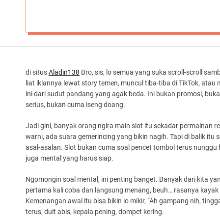
di situs
Aladin138
Bro, sis, lo semua yang suka scroll-scroll sam
liat iklannya lewat story temen, muncul tiba-tiba di TikTok, a
ini dari sudut pandang yang agak beda. Ini bukan promosi, bukan
serius, bukan cuma iseng doang.
Jadi gini, banyak orang ngira main slot itu sekadar permainan r
warni, ada suara gemerincing yang bikin nagih. Tapi di balik it
asal-asalan. Slot bukan cuma soal pencet tombol terus nunggu h
juga mental yang harus siap.
Ngomongin soal mental, ini penting banget. Banyak dari kita ya
pertama kali coba dan langsung menang, beuh… rasanya kayak dew
Kemenangan awal itu bisa bikin lo mikir, “Ah gampang nih, ting
terus, duit abis, kepala pening, dompet kering.