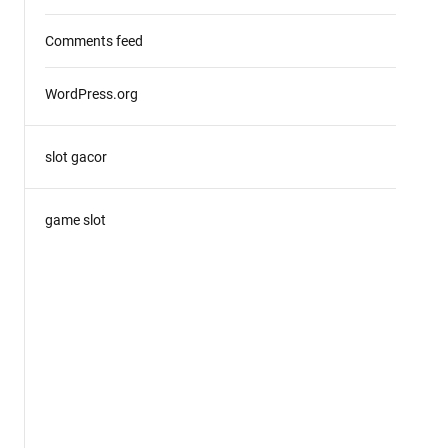
Comments feed
WordPress.org
slot gacor
game slot