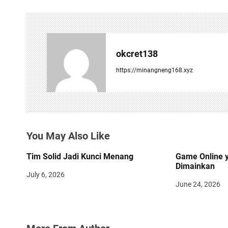
s
t
n
okcret138
a
https://minangneng168.xyz
v
i
g
You May Also Like
a
t
Tim Solid Jadi Kunci Menang
Game Online 
Dimainkan
i
July 6, 2026
June 24, 2026
o
n