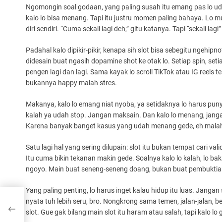
Ngomongin soal godaan, yang paling susah itu emang pas lo uda
kalo lo bisa menang. Tapi itu justru momen paling bahaya. Lo
diri sendiri. “Cuma sekali lagi deh,” gitu katanya. Tapi “sekali la
Padahal kalo dipikir-pikir, kenapa sih slot bisa sebegitu ngehi
didesain buat ngasih dopamine shot ke otak lo. Setiap spin, seti
pengen lagi dan lagi. Sama kayak lo scroll TikTok atau IG reels t
bukannya happy malah stres.
Makanya, kalo lo emang niat nyoba, ya setidaknya lo harus puny
kalah ya udah stop. Jangan maksain. Dan kalo lo menang, jangan
Karena banyak banget kasus yang udah menang gede, eh malah d
Satu lagi hal yang sering dilupain: slot itu bukan tempat cari 
Itu cuma bikin tekanan makin gede. Soalnya kalo lo kalah, lo b
ngoyo. Main buat seneng-seneng doang, bukan buat pembuktian 
Yang paling penting, lo harus inget kalau hidup itu luas. Janga
nyata tuh lebih seru, bro. Nongkrong sama temen, jalan-jalan, be
slot. Gue gak bilang main slot itu haram atau salah, tapi kalo lo 