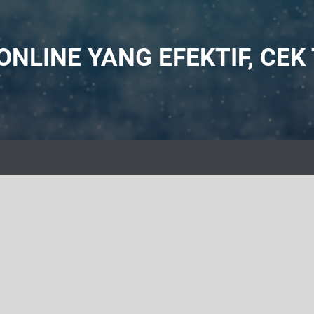
NLINE YANG EFEKTIF, CEK