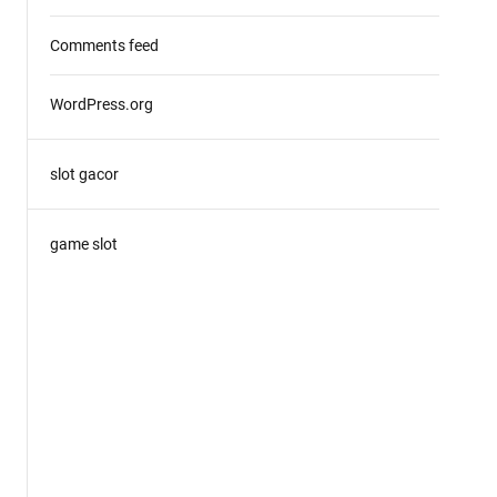
Comments feed
WordPress.org
slot gacor
game slot