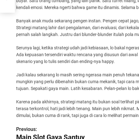
buyar. Satu orang tumbang, yang lain panik. Satu turret hilang,
kendali emosi. Mereka ngerti bahwa game itu dinamis. Selama 
Banyak anak muda sekarang pengen instan. Pengen cepat jago, c
Strategi matang lahir dari pengalaman, dari evaluasi, dari kekal
pernah salah langkah. Justru dari blunder-blunder itulah pola ma
Serunya lagi, ketika strategi udah jadi kebiasaan, lo bakal nger
Ada kepuasan tersendiri waktu rencana yang disusun dari awal
skenario yang lo tulis sendiri dan ending-nya happy.
Jadi kalau sekarang lo masih sering ngerasa main penuh tekana
mungkin yang perlu dibenahin bukan cuma mekanik, tapi cara mi
tujuan. Sepakati gaya main. Latih kesabaran. Pelan-pelan lo ba
Karena pada akhirnya, strategi matang itu bukan soal terlihat pi
terasa terkontrol, hati jadi lebih tenang. Main pun lebih nikmat.
dimulai, bukan cuma di rank, tapi juga di cara lo melihat permai
Previous:
P
Main Slot Gaya Santuy