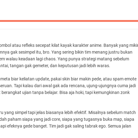
mbol atau refleks secepat kilat kayak karakter anime. Banyak yang miki
nya gak sesimpel itu, bro. Yang sering bikin tim menang justru bukan
adem walau keadaan lagi chaos. Yang punya strategi matang sebelum
antai, tangan gak gemeter, dan keputusan jadi lebih waras.
meta biar keliatan update, pakai skin biar makin pede, atau spam emote
seruan. Tapi kalau dari awal gak ada rencana, ujung-ujungnya cuma jadi
 berangkat ujian tanpa belajar. Bisa aja hoki, tapi kemungkinan zonk
tru yang simpel tapi jelas biasanya lebih efektif. Misalnya sebelum match
Udah paham siapa yang jadi core, siapa yang tugasnya buka map, siapa
tapi efeknya gede banget. Tim jadi gak saling tabrak ego. Semua jalan