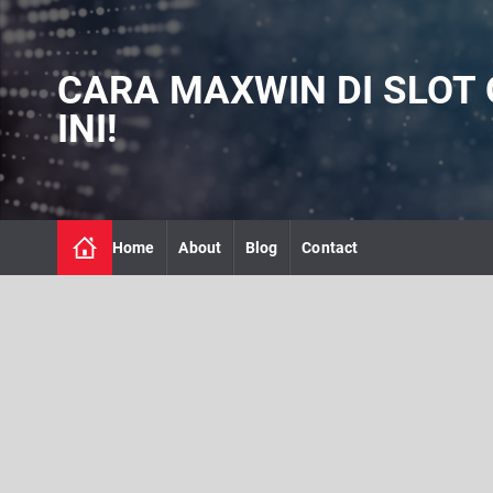
S
k
i
CARA MAXWIN DI SLOT O
p
t
INI!
o
c
o
n
t
Home
About
Blog
Contact
e
n
t