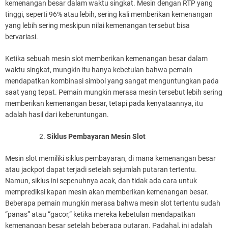
kemenangan besar dalam waktu singkat. Mesin dengan RTP yang
tinggi, seperti 96% atau lebih, sering kali memberikan kemenangan
yang lebih sering meskipun nilai kemenangan tersebut bisa
bervariasi.
Ketika sebuah mesin slot memberikan kemenangan besar dalam
waktu singkat, mungkin itu hanya kebetulan bahwa pemain
mendapatkan kombinasi simbol yang sangat menguntungkan pada
saat yang tepat. Pemain mungkin merasa mesin tersebut lebih sering
memberikan kemenangan besar, tetapi pada kenyataannya, itu
adalah hasil dari keberuntungan.
Siklus Pembayaran Mesin Slot
Mesin slot memiliki siklus pembayaran, di mana kemenangan besar
atau jackpot dapat terjadi setelah sejumlah putaran tertentu.
Namun, siklus ini sepenuhnya acak, dan tidak ada cara untuk
memprediksi kapan mesin akan memberikan kemenangan besar.
Beberapa pemain mungkin merasa bahwa mesin slot tertentu sudah
“panas” atau “gacor,” ketika mereka kebetulan mendapatkan
kemenangan besar setelah beberapa putaran. Padahal, ini adalah