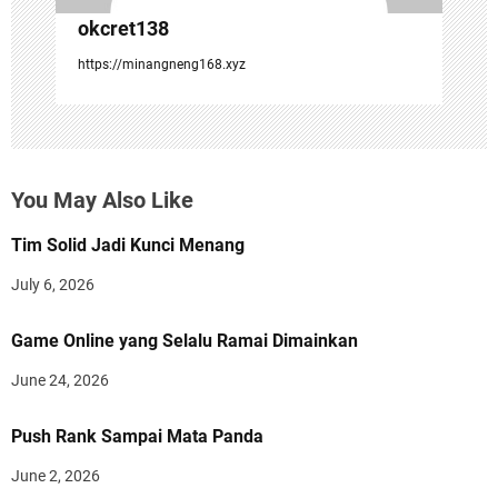
okcret138
https://minangneng168.xyz
You May Also Like
Tim Solid Jadi Kunci Menang
July 6, 2026
Game Online yang Selalu Ramai Dimainkan
June 24, 2026
Push Rank Sampai Mata Panda
June 2, 2026