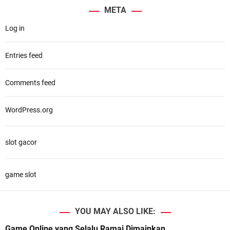
o
META
r
Log in
:
Entries feed
Comments feed
WordPress.org
slot gacor
game slot
YOU MAY ALSO LIKE:
Game Online yang Selalu Ramai Dimainkan