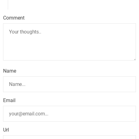
Comment
Name
Email
Url