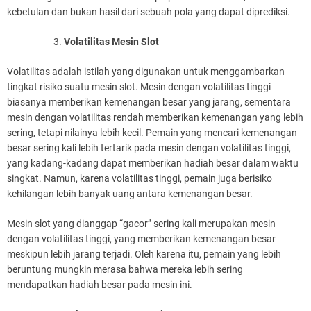
kebetulan dan bukan hasil dari sebuah pola yang dapat diprediksi.
Volatilitas Mesin Slot
Volatilitas adalah istilah yang digunakan untuk menggambarkan
tingkat risiko suatu mesin slot. Mesin dengan volatilitas tinggi
biasanya memberikan kemenangan besar yang jarang, sementara
mesin dengan volatilitas rendah memberikan kemenangan yang lebih
sering, tetapi nilainya lebih kecil. Pemain yang mencari kemenangan
besar sering kali lebih tertarik pada mesin dengan volatilitas tinggi,
yang kadang-kadang dapat memberikan hadiah besar dalam waktu
singkat. Namun, karena volatilitas tinggi, pemain juga berisiko
kehilangan lebih banyak uang antara kemenangan besar.
Mesin slot yang dianggap “gacor” sering kali merupakan mesin
dengan volatilitas tinggi, yang memberikan kemenangan besar
meskipun lebih jarang terjadi. Oleh karena itu, pemain yang lebih
beruntung mungkin merasa bahwa mereka lebih sering
mendapatkan hadiah besar pada mesin ini.