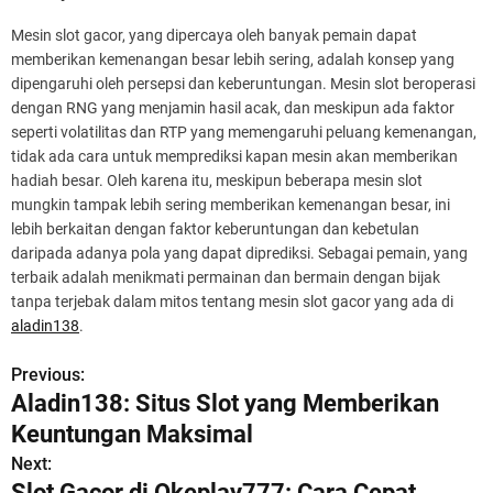
Mesin slot gacor, yang dipercaya oleh banyak pemain dapat
memberikan kemenangan besar lebih sering, adalah konsep yang
dipengaruhi oleh persepsi dan keberuntungan. Mesin slot beroperasi
dengan RNG yang menjamin hasil acak, dan meskipun ada faktor
seperti volatilitas dan RTP yang memengaruhi peluang kemenangan,
tidak ada cara untuk memprediksi kapan mesin akan memberikan
hadiah besar. Oleh karena itu, meskipun beberapa mesin slot
mungkin tampak lebih sering memberikan kemenangan besar, ini
lebih berkaitan dengan faktor keberuntungan dan kebetulan
daripada adanya pola yang dapat diprediksi. Sebagai pemain, yang
terbaik adalah menikmati permainan dan bermain dengan bijak
tanpa terjebak dalam mitos tentang mesin slot gacor yang ada di
aladin138
.
Previous:
P
Aladin138: Situs Slot yang Memberikan
o
Keuntungan Maksimal
s
Next:
Slot Gacor di Okeplay777: Cara Cepat