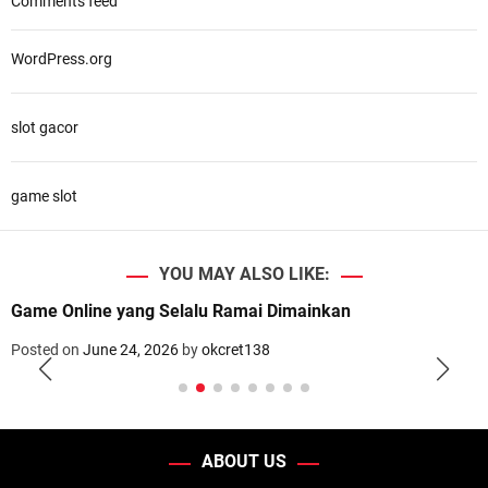
Comments feed
WordPress.org
slot gacor
game slot
YOU MAY ALSO LIKE:
Game Online yang Selalu Ramai Dimainkan
Posted on
June 24, 2026
by
okcret138
ABOUT US