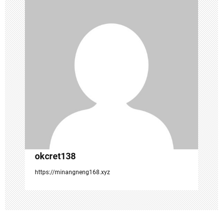
g
a
t
i
o
n
okcret138
https://minangneng168.xyz