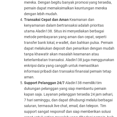
mereka. Dengan begitu banyak promosi yang tersedia,
pemain dapat memaksimalkan keuntungan mereka
dengan lebih mudah.
Transaksi Cepat dan Aman
Keamanan dan
kenyamanan dalam bertransaksi adalah prioritas
utama Aladin138. Situs ini menyediakan berbagai
metode pembayaran yang aman dan cepat, seperti
transfer bank lokal, e-wallet, dan bahkan pulsa. Pemain
dapat melakukan deposit dan penarikan dengan mudah
tanpa khawatir akan masalah keamanan atau
keterlambatan transaksi. Aladin138 juga menggunakan
enkripsi data yang canggih untuk memastikan
informasi pribadi dan transaksi finansial pemain tetap
aman.
Support Pelanggan 24/7
Aladin138 memiliki tim
dukungan pelanggan yang siap membantu pemain
kapan saja. Layanan pelanggan tersedia 24 jam sehari,
7 hari seminggu, dan dapat dihubungi melalui berbagai
saluran, termasuk live chat, email, dan telepon. Tim
support sangat responsif dan siap memberikan solusi