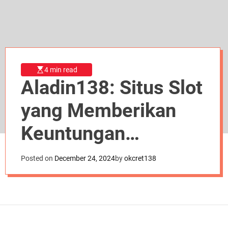
d
e
4 min read
Aladin138: Situs Slot
yang Memberikan
Keuntungan
Maksimal
Posted on
December 24, 2024
by
okcret138