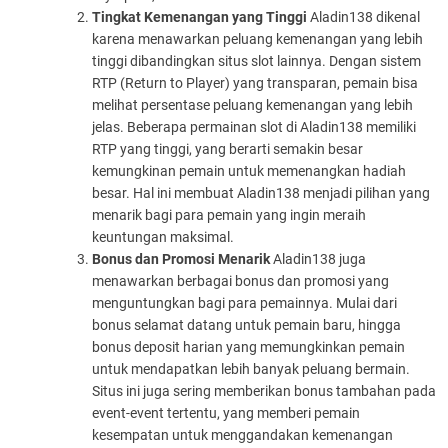
Tingkat Kemenangan yang Tinggi
Aladin138 dikenal
karena menawarkan peluang kemenangan yang lebih
tinggi dibandingkan situs slot lainnya. Dengan sistem
RTP (Return to Player) yang transparan, pemain bisa
melihat persentase peluang kemenangan yang lebih
jelas. Beberapa permainan slot di Aladin138 memiliki
RTP yang tinggi, yang berarti semakin besar
kemungkinan pemain untuk memenangkan hadiah
besar. Hal ini membuat Aladin138 menjadi pilihan yang
menarik bagi para pemain yang ingin meraih
keuntungan maksimal.
Bonus dan Promosi Menarik
Aladin138 juga
menawarkan berbagai bonus dan promosi yang
menguntungkan bagi para pemainnya. Mulai dari
bonus selamat datang untuk pemain baru, hingga
bonus deposit harian yang memungkinkan pemain
untuk mendapatkan lebih banyak peluang bermain.
Situs ini juga sering memberikan bonus tambahan pada
event-event tertentu, yang memberi pemain
kesempatan untuk menggandakan kemenangan