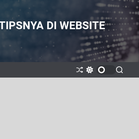
 TIPSNYA DI WEBSITE
S
S
S
h
w
e
u
i
a
ff
t
r
l
c
c
e
h
h
c
o
l
o
r
m
o