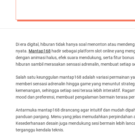
Di era digital, hiburan tidak hanya soal menonton atau mendeng
nyata.
Mantap168
hadir sebagai platform slot online yang me
dengan animasi halus, efek suara mendukung, serta fitur bon
hiburan sambil merasakan sensasi adrenalin, membuat setiap s
Salah satu keunggulan mantap168 adalah variasi permainan yang 
memberi sensasi adrenalin hingga game yang menuntut strateg
kemenangan, sehingga setiap sesi terasa lebih interaktif. Ra
mood dan preferensi, membuat pengalaman bermain terasa perso
Antarmuka mantap168 dirancang agar intuitif dan mudah dipa
panduan panjang. Menu yang jelas memudahkan perpindahan ant
Kesederhanaan desain juga mendukung sesi bermain lebih lanc
terganggu kendala teknis.