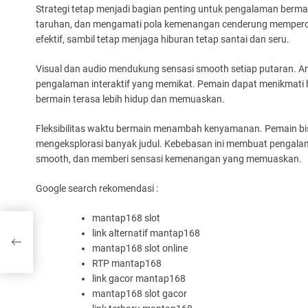
Strategi tetap menjadi bagian penting untuk pengalaman berma
taruhan, dan mengamati pola kemenangan cenderung memperoleh
efektif, sambil tetap menjaga hiburan tetap santai dan seru.
Visual dan audio mendukung sensasi smooth setiap putaran. An
pengalaman interaktif yang memikat. Pemain dapat menikmati
bermain terasa lebih hidup dan memuaskan.
Fleksibilitas waktu bermain menambah kenyamanan. Pemain bisa
mengeksplorasi banyak judul. Kebebasan ini membuat pengalaman
smooth, dan memberi sensasi kemenangan yang memuaskan.
Google search rekomendasi :
mantap168 slot
link alternatif mantap168
mantap168 slot online
RTP mantap168
link gacor mantap168
mantap168 slot gacor