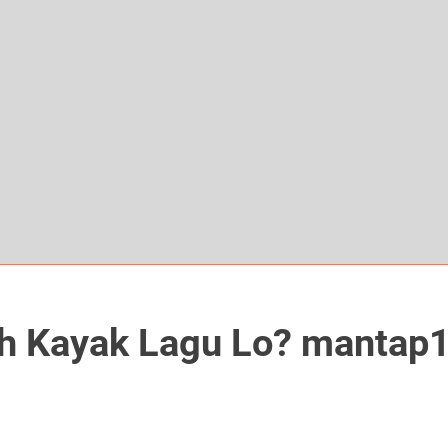
h Kayak Lagu Lo? mantap