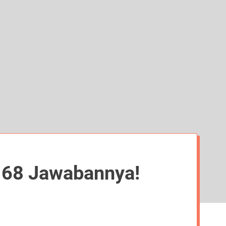
d
e
168 Jawabannya!