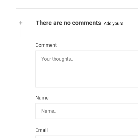
+
There are no comments
Add yours
Comment
Name
Email