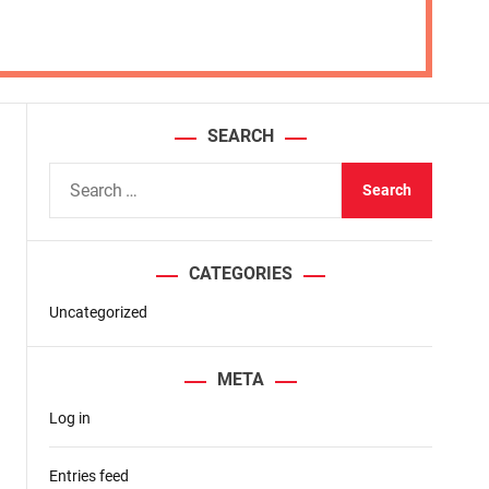
SEARCH
S
g
e
a
r
CATEGORIES
c
h
Uncategorized
f
o
META
r
Log in
:
Entries feed