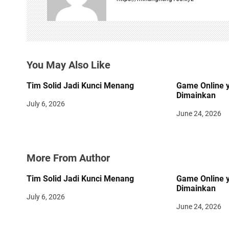
i
g
a
t
You May Also Like
i
Tim Solid Jadi Kunci Menang
Game Online 
o
Dimainkan
July 6, 2026
n
June 24, 2026
More From Author
Tim Solid Jadi Kunci Menang
Game Online 
Dimainkan
July 6, 2026
June 24, 2026