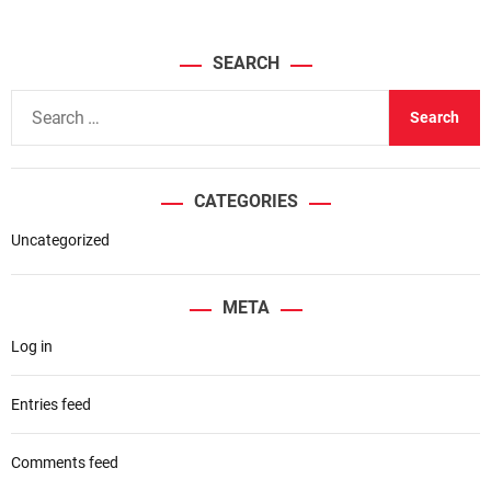
SEARCH
S
e
a
r
CATEGORIES
c
h
Uncategorized
f
o
META
r
Log in
:
Entries feed
Comments feed