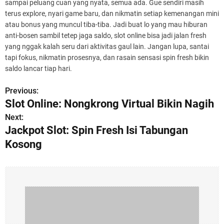
sampai peluang cuan yang nyata, semua ada. Gue sendiri masih
terus explore, nyari game baru, dan nikmatin setiap kemenangan mini
atau bonus yang muncul tiba-tiba. Jadi buat lo yang mau hiburan
anti-bosen sambil tetep jaga saldo, slot online bisa jadi jalan fresh
yang nggak kalah seru dari aktivitas gaul lain. Jangan lupa, santai
tapi fokus, nikmatin prosesnya, dan rasain sensasi spin fresh bikin
saldo lancar tiap hari.
Previous:
P
Slot Online: Nongkrong Virtual Bikin Nagih
o
Next:
Jackpot Slot: Spin Fresh Isi Tabungan
s
Kosong
t
n
a
v