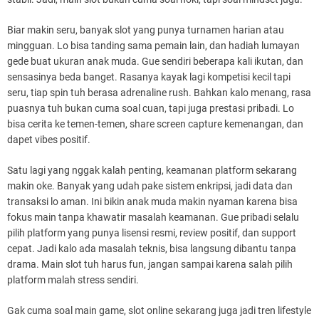
Biar makin seru, banyak slot yang punya turnamen harian atau
mingguan. Lo bisa tanding sama pemain lain, dan hadiah lumayan
gede buat ukuran anak muda. Gue sendiri beberapa kali ikutan, dan
sensasinya beda banget. Rasanya kayak lagi kompetisi kecil tapi
seru, tiap spin tuh berasa adrenaline rush. Bahkan kalo menang, rasa
puasnya tuh bukan cuma soal cuan, tapi juga prestasi pribadi. Lo
bisa cerita ke temen-temen, share screen capture kemenangan, dan
dapet vibes positif.
Satu lagi yang nggak kalah penting, keamanan platform sekarang
makin oke. Banyak yang udah pake sistem enkripsi, jadi data dan
transaksi lo aman. Ini bikin anak muda makin nyaman karena bisa
fokus main tanpa khawatir masalah keamanan. Gue pribadi selalu
pilih platform yang punya lisensi resmi, review positif, dan support
cepat. Jadi kalo ada masalah teknis, bisa langsung dibantu tanpa
drama. Main slot tuh harus fun, jangan sampai karena salah pilih
platform malah stress sendiri.
Gak cuma soal main game, slot online sekarang juga jadi tren lifestyle