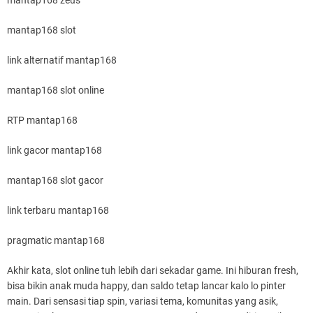
mantap168 zeus
mantap168 slot
link alternatif mantap168
mantap168 slot online
RTP mantap168
link gacor mantap168
mantap168 slot gacor
link terbaru mantap168
pragmatic mantap168
Akhir kata, slot online tuh lebih dari sekadar game. Ini hiburan fresh,
bisa bikin anak muda happy, dan saldo tetap lancar kalo lo pinter
main. Dari sensasi tiap spin, variasi tema, komunitas yang asik,