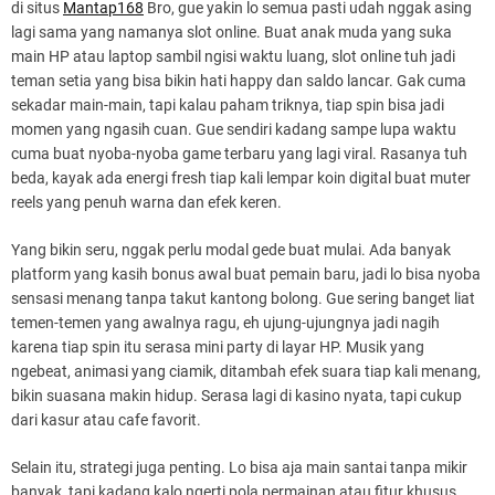
di situs
Mantap168
Bro, gue yakin lo semua pasti udah nggak asing
lagi sama yang namanya slot online. Buat anak muda yang suka
main HP atau laptop sambil ngisi waktu luang, slot online tuh jadi
teman setia yang bisa bikin hati happy dan saldo lancar. Gak cuma
sekadar main-main, tapi kalau paham triknya, tiap spin bisa jadi
momen yang ngasih cuan. Gue sendiri kadang sampe lupa waktu
cuma buat nyoba-nyoba game terbaru yang lagi viral. Rasanya tuh
beda, kayak ada energi fresh tiap kali lempar koin digital buat muter
reels yang penuh warna dan efek keren.
Yang bikin seru, nggak perlu modal gede buat mulai. Ada banyak
platform yang kasih bonus awal buat pemain baru, jadi lo bisa nyoba
sensasi menang tanpa takut kantong bolong. Gue sering banget liat
temen-temen yang awalnya ragu, eh ujung-ujungnya jadi nagih
karena tiap spin itu serasa mini party di layar HP. Musik yang
ngebeat, animasi yang ciamik, ditambah efek suara tiap kali menang,
bikin suasana makin hidup. Serasa lagi di kasino nyata, tapi cukup
dari kasur atau cafe favorit.
Selain itu, strategi juga penting. Lo bisa aja main santai tanpa mikir
banyak, tapi kadang kalo ngerti pola permainan atau fitur khusus