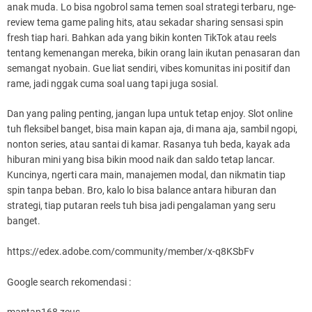
anak muda. Lo bisa ngobrol sama temen soal strategi terbaru, nge-
review tema game paling hits, atau sekadar sharing sensasi spin
fresh tiap hari. Bahkan ada yang bikin konten TikTok atau reels
tentang kemenangan mereka, bikin orang lain ikutan penasaran dan
semangat nyobain. Gue liat sendiri, vibes komunitas ini positif dan
rame, jadi nggak cuma soal uang tapi juga sosial.
Dan yang paling penting, jangan lupa untuk tetap enjoy. Slot online
tuh fleksibel banget, bisa main kapan aja, di mana aja, sambil ngopi,
nonton series, atau santai di kamar. Rasanya tuh beda, kayak ada
hiburan mini yang bisa bikin mood naik dan saldo tetap lancar.
Kuncinya, ngerti cara main, manajemen modal, dan nikmatin tiap
spin tanpa beban. Bro, kalo lo bisa balance antara hiburan dan
strategi, tiap putaran reels tuh bisa jadi pengalaman yang seru
banget.
https://edex.adobe.com/community/member/x-q8KSbFv
Google search rekomendasi :