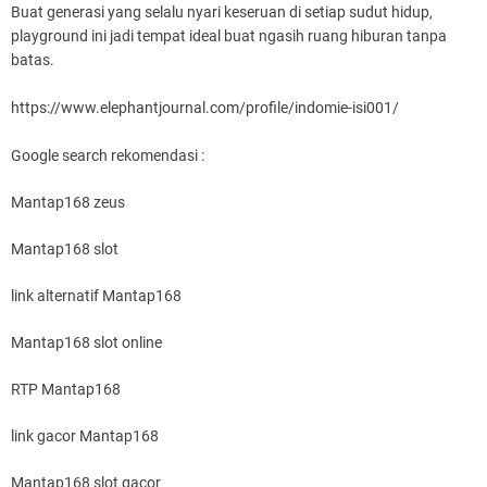
Buat generasi yang selalu nyari keseruan di setiap sudut hidup,
playground ini jadi tempat ideal buat ngasih ruang hiburan tanpa
batas.
https://www.elephantjournal.com/profile/indomie-isi001/
Google search rekomendasi :
Mantap168 zeus
Mantap168 slot
link alternatif Mantap168
Mantap168 slot online
RTP Mantap168
link gacor Mantap168
Mantap168 slot gacor