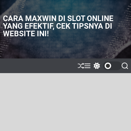
S
k
i
CARA MAXWIN DI SLOT ONLINE
p
YANG EFEKTIF, CEK TIPSNYA DI
t
WEBSITE INI!
o
c
o
n
t
e
S
M
S
S
h
e
w
e
n
u
n
i
a
t
ff
u
t
r
l
c
c
e
h
h
c
o
l
o
r
m
o