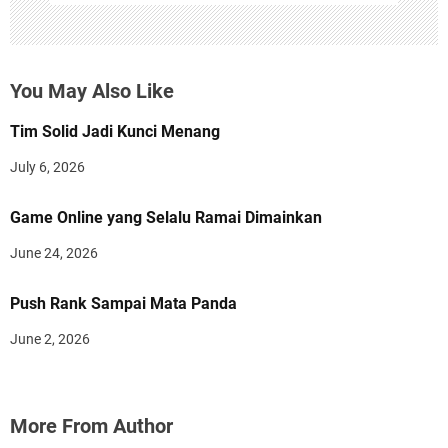
You May Also Like
Tim Solid Jadi Kunci Menang
July 6, 2026
Game Online yang Selalu Ramai Dimainkan
June 24, 2026
Push Rank Sampai Mata Panda
June 2, 2026
More From Author