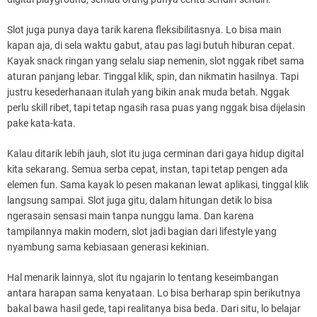
Slot juga punya daya tarik karena fleksibilitasnya. Lo bisa main
kapan aja, di sela waktu gabut, atau pas lagi butuh hiburan cepat.
Kayak snack ringan yang selalu siap nemenin, slot nggak ribet sama
aturan panjang lebar. Tinggal klik, spin, dan nikmatin hasilnya. Tapi
justru kesederhanaan itulah yang bikin anak muda betah. Nggak
perlu skill ribet, tapi tetap ngasih rasa puas yang nggak bisa dijelasin
pake kata-kata.
Kalau ditarik lebih jauh, slot itu juga cerminan dari gaya hidup digital
kita sekarang. Semua serba cepat, instan, tapi tetap pengen ada
elemen fun. Sama kayak lo pesen makanan lewat aplikasi, tinggal klik
langsung sampai. Slot juga gitu, dalam hitungan detik lo bisa
ngerasain sensasi main tanpa nunggu lama. Dan karena
tampilannya makin modern, slot jadi bagian dari lifestyle yang
nyambung sama kebiasaan generasi kekinian.
Hal menarik lainnya, slot itu ngajarin lo tentang keseimbangan
antara harapan sama kenyataan. Lo bisa berharap spin berikutnya
bakal bawa hasil gede, tapi realitanya bisa beda. Dari situ, lo belajar