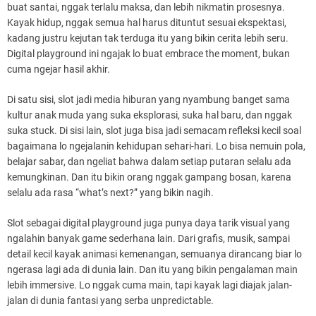
buat santai, nggak terlalu maksa, dan lebih nikmatin prosesnya.
Kayak hidup, nggak semua hal harus dituntut sesuai ekspektasi,
kadang justru kejutan tak terduga itu yang bikin cerita lebih seru.
Digital playground ini ngajak lo buat embrace the moment, bukan
cuma ngejar hasil akhir.
Di satu sisi, slot jadi media hiburan yang nyambung banget sama
kultur anak muda yang suka eksplorasi, suka hal baru, dan nggak
suka stuck. Di sisi lain, slot juga bisa jadi semacam refleksi kecil soal
bagaimana lo ngejalanin kehidupan sehari-hari. Lo bisa nemuin pola,
belajar sabar, dan ngeliat bahwa dalam setiap putaran selalu ada
kemungkinan. Dan itu bikin orang nggak gampang bosan, karena
selalu ada rasa “what’s next?” yang bikin nagih.
Slot sebagai digital playground juga punya daya tarik visual yang
ngalahin banyak game sederhana lain. Dari grafis, musik, sampai
detail kecil kayak animasi kemenangan, semuanya dirancang biar lo
ngerasa lagi ada di dunia lain. Dan itu yang bikin pengalaman main
lebih immersive. Lo nggak cuma main, tapi kayak lagi diajak jalan-
jalan di dunia fantasi yang serba unpredictable.