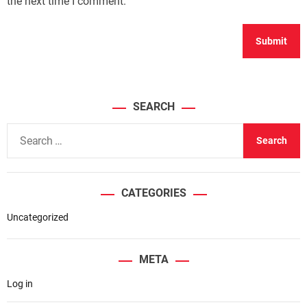
the next time I comment.
SEARCH
S
e
a
r
CATEGORIES
c
h
Uncategorized
f
o
META
r
Log in
: