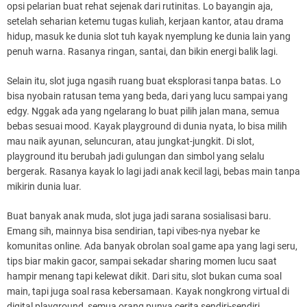
opsi pelarian buat rehat sejenak dari rutinitas. Lo bayangin aja,
setelah seharian ketemu tugas kuliah, kerjaan kantor, atau drama
hidup, masuk ke dunia slot tuh kayak nyemplung ke dunia lain yang
penuh warna. Rasanya ringan, santai, dan bikin energi balik lagi.
Selain itu, slot juga ngasih ruang buat eksplorasi tanpa batas. Lo
bisa nyobain ratusan tema yang beda, dari yang lucu sampai yang
edgy. Nggak ada yang ngelarang lo buat pilih jalan mana, semua
bebas sesuai mood. Kayak playground di dunia nyata, lo bisa milih
mau naik ayunan, seluncuran, atau jungkat-jungkit. Di slot,
playground itu berubah jadi gulungan dan simbol yang selalu
bergerak. Rasanya kayak lo lagi jadi anak kecil lagi, bebas main tanpa
mikirin dunia luar.
Buat banyak anak muda, slot juga jadi sarana sosialisasi baru.
Emang sih, mainnya bisa sendirian, tapi vibes-nya nyebar ke
komunitas online. Ada banyak obrolan soal game apa yang lagi seru,
tips biar makin gacor, sampai sekadar sharing momen lucu saat
hampir menang tapi kelewat dikit. Dari situ, slot bukan cuma soal
main, tapi juga soal rasa kebersamaan. Kayak nongkrong virtual di
digital playground, semua orang punya cerita sendiri-sendiri.