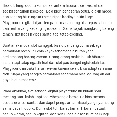
Bisa dibilang, slot itu kombinasi antara hiburan, seni visual, dan
sedikit sentuhan psikologi. Lo dibikin penasaran terus, lojakin mood,
dan kadang bikin ngakak sendiri pas hasilnya bikin kaget.
Playground digital ini jadi tempat di mana orang bisa lepas sebentar
dari realita yang kadang ngebosenin. Sama kayak nongkrong bareng
temen, slot ngasih vibes santai tapi tetap exciting.
Buat anak muda, slot itu nggak bisa dipandang cuma sebagai
permainan receh. Ini lebih kayak fenomena hiburan yang
berkembang bareng zaman. Orang-orang makin butuh hiburan
instan tapi tetap ngasih feel, dan slot pas banget ngisi celah itu.
Playground ini bakal terus relevan karena selalu bisa adaptasi sama
tren. Siapa yang sangka permainan sederhana bisa jadi bagian dari
gaya hidup modern?
Pada akhirnya, slot sebagai digital playground itu bukan soal
menang atau kalah, tapi soal vibe yang dibawa. Lo bisa merasa
bebas, excited, santai, dan dapet pengalaman visual yang nyambung
sama gaya hidup lo. Dunia slot tuh ibarat taman hiburan virtual,
penuh warna, penuh kejutan, dan selalu ada alasan buat balik lagi.