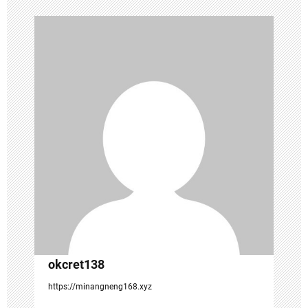
a
v
i
g
a
t
i
o
n
okcret138
https://minangneng168.xyz