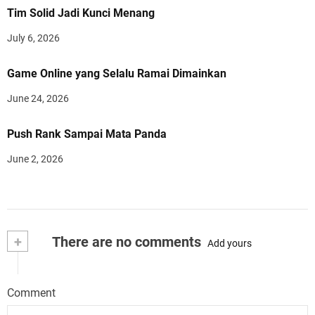
Tim Solid Jadi Kunci Menang
July 6, 2026
Game Online yang Selalu Ramai Dimainkan
June 24, 2026
Push Rank Sampai Mata Panda
June 2, 2026
+
There are no comments
Add yours
Comment