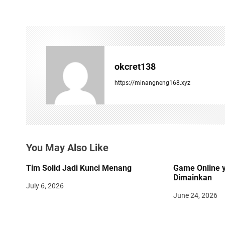
s
t
n
okcret138
a
https://minangneng168.xyz
v
i
g
You May Also Like
a
t
Tim Solid Jadi Kunci Menang
Game Online 
Dimainkan
i
July 6, 2026
June 24, 2026
o