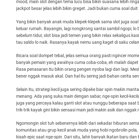
mood, main slot dengan tema lucu bisa bikin suasana lebih ring
jackpot besar jelas lebih bikin greget. Jadi bukan cuma soal duit
Yang bikin banyak anak muda klepek-klepek sama slot juga soal f
keluar rumah. Bayangin, lagi nongkrong santai sambil ngopi, l
sebelum tidur, slot bisa jadi temen yang bikin relax sekaligus k
tau saldo lo naik. Rasanya kayak nemu uang kaget di saku cela
Bicara soal dompet tebal, jelas semua orang pasti ngincer momen
banyak pemain yang awalnya cuma coba-coba, eh malah dapet ha
Rasa penasaran itu bikin orang pengen nyoba lagi dan lagi. Meski
bener nggak masuk akal. Dan hal itu sering jadi bahan cerita s
Selain itu, strategi kecil juga sering dipake biar spin makin ma
menang. Ada yang suka main dengan sabar, nge-spin kecil-kecil
juga yang percaya kalau ganti slot atau nunggu beberapa saat bi
trik-trik kayak gini bikin sensasi main jadi makin asik dan ngga
Ngomongin slot tuh sebenernya lebih dari sekadar hiburan sem
komunitas atau grup kecil anak muda yang hobi ngobrolin pola
kisah epic saat nge-spin. Dari situ, lahir banyak ikatan baru d