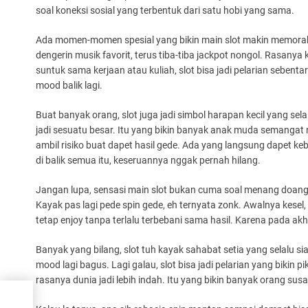
soal koneksi sosial yang terbentuk dari satu hobi yang sama.
Ada momen-momen spesial yang bikin main slot makin memorable
dengerin musik favorit, terus tiba-tiba jackpot nongol. Rasanya ka
suntuk sama kerjaan atau kuliah, slot bisa jadi pelarian sebent
mood balik lagi.
Buat banyak orang, slot juga jadi simbol harapan kecil yang sela
jadi sesuatu besar. Itu yang bikin banyak anak muda semangat n
ambil risiko buat dapet hasil gede. Ada yang langsung dapet ke
di balik semua itu, keseruannya nggak pernah hilang.
Jangan lupa, sensasi main slot bukan cuma soal menang doang. 
Kayak pas lagi pede spin gede, eh ternyata zonk. Awalnya kesel, 
tetap enjoy tanpa terlalu terbebani sama hasil. Karena pada akh
Banyak yang bilang, slot tuh kayak sahabat setia yang selalu s
mood lagi bagus. Lagi galau, slot bisa jadi pelarian yang bikin p
rasanya dunia jadi lebih indah. Itu yang bikin banyak orang sus