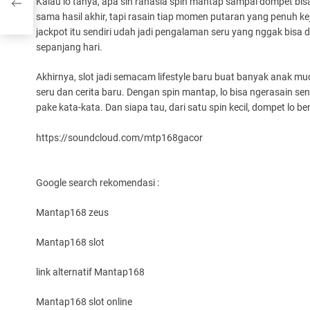
Kalau lo tanya, apa sih rahasia spin mantap sampai dompet bi
sama hasil akhir, tapi rasain tiap momen putaran yang penuh kej
jackpot itu sendiri udah jadi pengalaman seru yang nggak bisa dib
sepanjang hari.
Akhirnya, slot jadi semacam lifestyle baru buat banyak anak m
seru dan cerita baru. Dengan spin mantap, lo bisa ngerasain s
pake kata-kata. Dan siapa tau, dari satu spin kecil, dompet lo b
https://soundcloud.com/mtp168gacor
Google search rekomendasi :
Mantap168 zeus
Mantap168 slot
link alternatif Mantap168
Mantap168 slot online