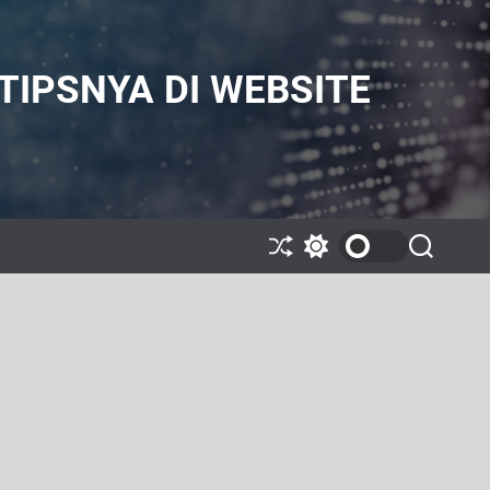
 TIPSNYA DI WEBSITE
S
S
S
h
w
e
u
i
a
ff
t
r
l
c
c
e
h
h
c
o
l
o
r
m
o