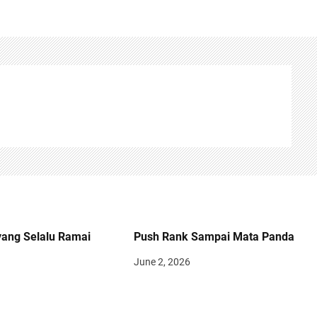
yang Selalu Ramai
Push Rank Sampai Mata Panda
June 2, 2026