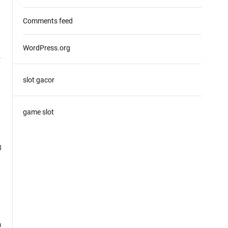
Comments feed
WordPress.org
-
slot gacor
game slot
g
a