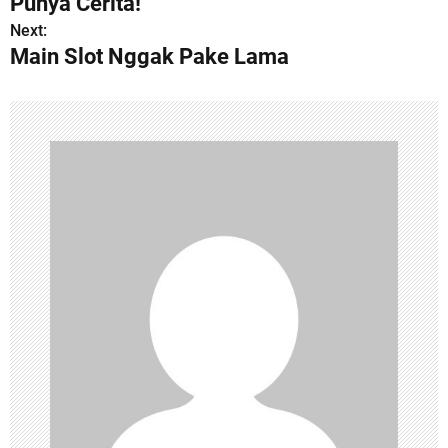
Punya Cerita!
s
Next:
Main Slot Nggak Pake Lama
t
n
a
v
i
g
a
t
i
o