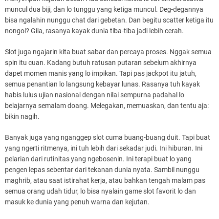
muncul dua biji, dan lo tunggu yang ketiga muncul. Deg-degannya
bisa ngalahin nunggu chat dari gebetan. Dan begitu scatter ketiga itu
nongol? Gila, rasanya kayak dunia tiba-tiba jadi lebih cerah.
Slot juga ngajarin kita buat sabar dan percaya proses. Nggak semua
spin itu cuan. Kadang butuh ratusan putaran sebelum akhirnya
dapet momen manis yang lo impikan. Tapi pas jackpot itu jatuh,
semua penantian lo langsung kebayar lunas. Rasanya tuh kayak
habis lulus ujian nasional dengan nilai sempurna padahal lo
belajarnya semalam doang. Melegakan, memuaskan, dan tentu aja:
bikin nagih.
Banyak juga yang nganggep slot cuma buang-buang duit. Tapi buat
yang ngerti ritmenya, ini tuh lebih dari sekadar judi. Ini hiburan. Ini
pelarian dari rutinitas yang ngebosenin. Ini terapi buat lo yang
pengen lepas sebentar dari tekanan dunia nyata. Sambil nunggu
maghrib, atau saat istirahat kerja, atau bahkan tengah malam pas
semua orang udah tidur, lo bisa nyalain game slot favorit lo dan
masuk ke dunia yang penuh warna dan kejutan.