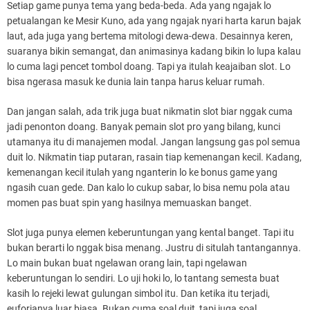
Setiap game punya tema yang beda-beda. Ada yang ngajak lo
petualangan ke Mesir Kuno, ada yang ngajak nyari harta karun bajak
laut, ada juga yang bertema mitologi dewa-dewa. Desainnya keren,
suaranya bikin semangat, dan animasinya kadang bikin lo lupa kalau
lo cuma lagi pencet tombol doang. Tapi ya itulah keajaiban slot. Lo
bisa ngerasa masuk ke dunia lain tanpa harus keluar rumah.
Dan jangan salah, ada trik juga buat nikmatin slot biar nggak cuma
jadi penonton doang. Banyak pemain slot pro yang bilang, kunci
utamanya itu di manajemen modal. Jangan langsung gas pol semua
duit lo. Nikmatin tiap putaran, rasain tiap kemenangan kecil. Kadang,
kemenangan kecil itulah yang nganterin lo ke bonus game yang
ngasih cuan gede. Dan kalo lo cukup sabar, lo bisa nemu pola atau
momen pas buat spin yang hasilnya memuaskan banget.
Slot juga punya elemen keberuntungan yang kental banget. Tapi itu
bukan berarti lo nggak bisa menang. Justru di situlah tantangannya.
Lo main bukan buat ngelawan orang lain, tapi ngelawan
keberuntungan lo sendiri. Lo uji hoki lo, lo tantang semesta buat
kasih lo rejeki lewat gulungan simbol itu. Dan ketika itu terjadi,
euforianya luar biasa. Bukan cuma soal duit, tapi juga soal