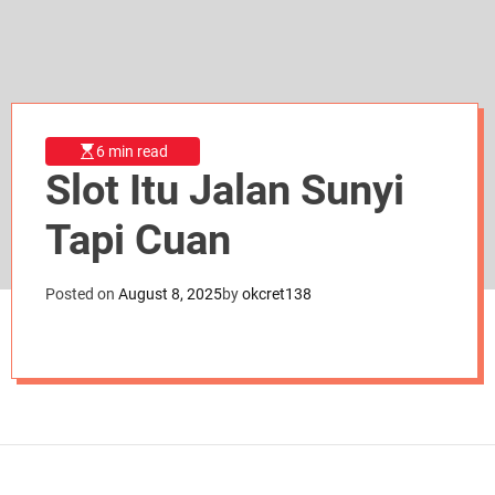
d
e
6 min read
Slot Itu Jalan Sunyi
Tapi Cuan
Posted on
August 8, 2025
by
okcret138