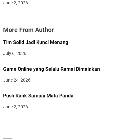
June 2, 2026
More From Author
Tim Solid Jadi Kunci Menang
July 6, 2026
Game Online yang Selalu Ramai Dimainkan
June 24, 2026
Push Rank Sampai Mata Panda
June 2, 2026