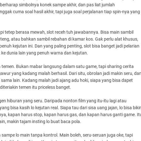
i, berharap simbolnya konek sampe akhir, dan pas liat jumlah
ggak cuma soal hasil akhir, tapi juga soal perjalanan tiap spin-nya yang
pi tetep berasa mewah, slot receh tuh jawabannya. Bisa main sambil
teng, atau bahkan sambil rebahan di kamar kos. Gak perlu alat khusus,
enuh kejutan ini. Dan yang paling penting, slot bisa banget jadi pelarian
k ke dunia lain yang penuh warna dan kejutan.
 temen. Bukan mabar langsung dalam satu game, tapi sharing cerita
wur yang kadang malah berhasil. Dari situ, obrolan jadi makin seru, da
sama lain. Kadang malah jadi ajang adu hoki, siapa yang bisa dapet
iteriakin temen itu priceless banget.
gen hiburan yang seru. Daripada nonton film yang itu-itu lagi atau
g bisa kasih lo kejutan real. Siapa tau dari sisa uang jajan, lo bisa biki
nya, kapan harus stop, kapan harus gas, dan kapan harus ganti game. It
n, makin tajam insting lo buat baca pola.
 sampe lo main tanpa kontrol. Main boleh, seru-seruan juga oke, tapi