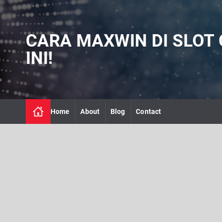
S
k
i
CARA MAXWIN DI SLOT O
p
t
INI!
o
c
o
n
t
Home
About
Blog
Contact
e
n
t