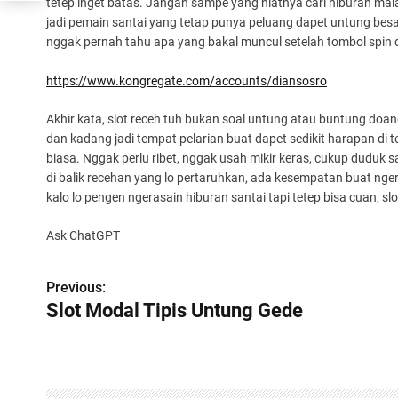
tetep inget batas. Jangan sampe yang niatnya cari hiburan mala
jadi pemain santai yang tetap punya peluang dapet untung besar 
nggak pernah tahu apa yang bakal muncul setelah tombol spin d
https://www.kongregate.com/accounts/diansosro
Akhir kata, slot receh tuh bukan soal untung atau buntung doang.
dan kadang jadi tempat pelarian buat dapet sedikit harapan di t
biasa. Nggak perlu ribet, nggak usah mikir keras, cukup duduk s
di balik recehan yang lo pertaruhkan, ada kesempatan buat nger
kalo lo pengen ngerasain hiburan santai tapi tetep bisa cuan, sl
Ask ChatGPT
P
Previous:
Slot Modal Tipis Untung Gede
o
s
t