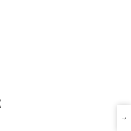
n
n
u
Spin
Mesk