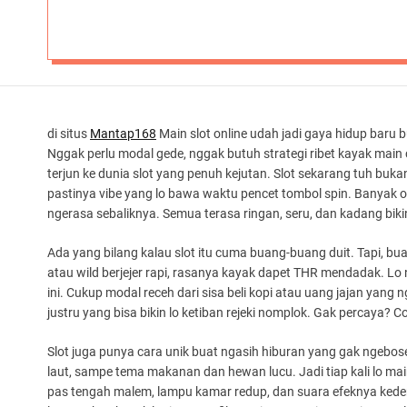
di situs
Mantap168
Main slot online udah jadi gaya hidup baru
Nggak perlu modal gede, nggak butuh strategi ribet kayak main c
terjun ke dunia slot yang penuh kejutan. Slot sekarang tuh buka
pastinya vibe yang lo bawa waktu pencet tombol spin. Banyak ora
ngerasa sebaliknya. Semua terasa ringan, seru, dan kadang bik
Ada yang bilang kalau slot itu cuma buang-buang duit. Tapi, bua
atau wild berjejer rapi, rasanya kayak dapet THR mendadak. Lo
ini. Cukup modal receh dari sisa beli kopi atau uang jajan yang
justru yang bisa bikin lo ketiban rejeki nomplok. Gak percaya? Co
Slot juga punya cara unik buat ngasih hiburan yang gak ngebose
laut, sampe tema makanan dan hewan lucu. Jadi tiap kali lo mai
pas tengah malem, lampu kamar redup, dan suara efeknya kedeng