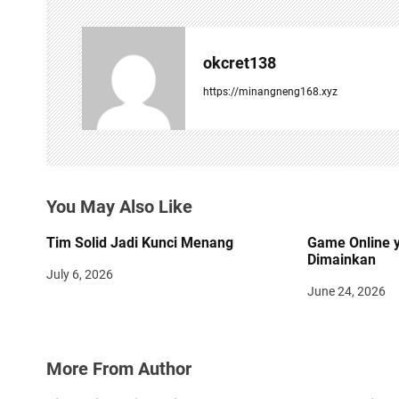
n
a
okcret138
v
https://minangneng168.xyz
i
g
a
You May Also Like
t
Tim Solid Jadi Kunci Menang
Game Online 
i
Dimainkan
July 6, 2026
o
June 24, 2026
n
More From Author