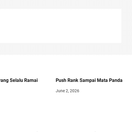
yang Selalu Ramai
Push Rank Sampai Mata Panda
June 2, 2026