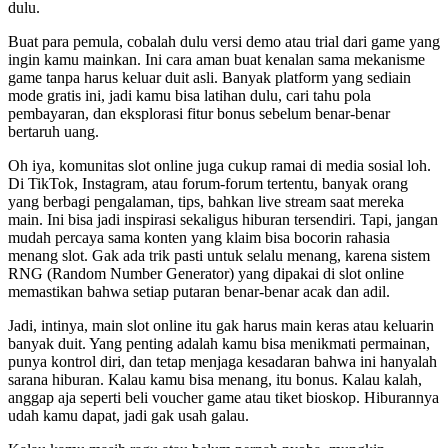
dulu.
Buat para pemula, cobalah dulu versi demo atau trial dari game yang
ingin kamu mainkan. Ini cara aman buat kenalan sama mekanisme
game tanpa harus keluar duit asli. Banyak platform yang sediain
mode gratis ini, jadi kamu bisa latihan dulu, cari tahu pola
pembayaran, dan eksplorasi fitur bonus sebelum benar-benar
bertaruh uang.
Oh iya, komunitas slot online juga cukup ramai di media sosial loh.
Di TikTok, Instagram, atau forum-forum tertentu, banyak orang
yang berbagi pengalaman, tips, bahkan live stream saat mereka
main. Ini bisa jadi inspirasi sekaligus hiburan tersendiri. Tapi, jangan
mudah percaya sama konten yang klaim bisa bocorin rahasia
menang slot. Gak ada trik pasti untuk selalu menang, karena sistem
RNG (Random Number Generator) yang dipakai di slot online
memastikan bahwa setiap putaran benar-benar acak dan adil.
Jadi, intinya, main slot online itu gak harus main keras atau keluarin
banyak duit. Yang penting adalah kamu bisa menikmati permainan,
punya kontrol diri, dan tetap menjaga kesadaran bahwa ini hanyalah
sarana hiburan. Kalau kamu bisa menang, itu bonus. Kalau kalah,
anggap aja seperti beli voucher game atau tiket bioskop. Hiburannya
udah kamu dapat, jadi gak usah galau.