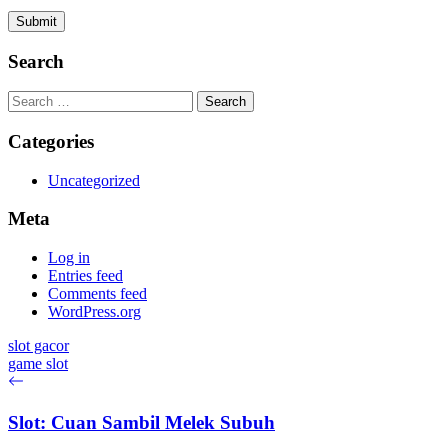
Search
Search
for:
Categories
Uncategorized
Meta
Log in
Entries feed
Comments feed
WordPress.org
slot gacor
game slot
Slot: Cuan Sambil Melek Subuh