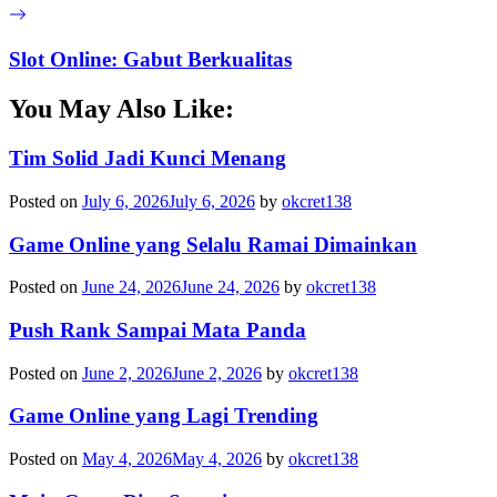
Slot Online: Gabut Berkualitas
You May Also Like:
Tim Solid Jadi Kunci Menang
Posted on
July 6, 2026
July 6, 2026
by
okcret138
Game Online yang Selalu Ramai Dimainkan
Posted on
June 24, 2026
June 24, 2026
by
okcret138
Push Rank Sampai Mata Panda
Posted on
June 2, 2026
June 2, 2026
by
okcret138
Game Online yang Lagi Trending
Posted on
May 4, 2026
May 4, 2026
by
okcret138