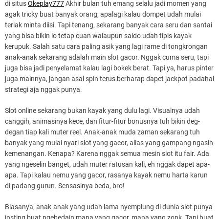
di situs
Okeplay777
Akhir bulan tuh emang selalu jadi momen yang
agak tricky buat banyak orang, apalagi kalau dompet udah mulai
teriak minta diisi. Tapi tenang, sekarang banyak cara seru dan santai
yang bisa bikin lo tetap cuan walaupun saldo udah tipis kayak
kerupuk. Salah satu cara paling asik yang lagi rame di tongkrongan
anak-anak sekarang adalah main slot gacor. Nggak cuma seru, tapi
juga bisa jadi penyelamat kalau lagi bokek berat. Tapi ya, harus pinter
juga mainnya, jangan asal spin terus berharap dapet jackpot padahal
strategi aja nggak punya.
Slot online sekarang bukan kayak yang dulu lagi. Visualnya udah
canggih, animasinya kece, dan fitur-fitur bonusnya tuh bikin deg-
degan tiap kali muter reel. Anak-anak muda zaman sekarang tuh
banyak yang mulai nyari slot yang gacor, alias yang gampang ngasih
kemenangan. Kenapa? Karena nggak semua mesin slot itu fair. Ada
yang ngeselin banget, udah muter ratusan kali, eh nggak dapet apa-
apa. Tapi kalau nemu yang gacor, rasanya kayak nemu harta karun
di padang gurun. Sensasinya beda, bro!
Biasanya, anak-anak yang udah lama nyemplung di dunia slot punya
insting buat ngebedain mana yang gacor, mana yang zonk. Tapi buat