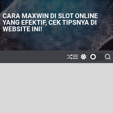
S
k
i
CARA MAXWIN DI SLOT ONLINE
p
YANG EFEKTIF, CEK TIPSNYA DI
t
WEBSITE INI!
o
c
o
n
t
e
S
M
S
S
h
e
w
e
n
u
n
i
a
t
ff
u
t
r
l
c
c
e
h
h
c
o
l
o
r
m
o