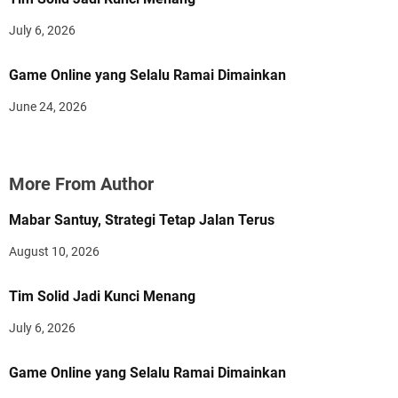
July 6, 2026
Game Online yang Selalu Ramai Dimainkan
June 24, 2026
More From Author
Mabar Santuy, Strategi Tetap Jalan Terus
August 10, 2026
Tim Solid Jadi Kunci Menang
July 6, 2026
Game Online yang Selalu Ramai Dimainkan