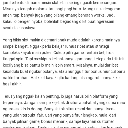
jam tertentu di mana mesin slot lebih sering ngasih kemenangan.
Misalnya tengah malam atau pagi-pagi buta. Mungkin kedengeran
aneh, tapi banyak juga yang bilang emang beneran works. Jadi,
kalau lo pengen nyoba, bolehlah begadang dikit buat ngerasain
sendiri sensasinya.
Yang bikin slot makin digemari anak muda adalah karena mainnya
simpel banget. Nggak perlu belajar rumus ribet atau strategi
kompleks kayak main poker. Cukup pilih game, tentuin bet, trus
tinggal spin. Tapi meskipun kelihatannya gampang, tetep ada trik-trik
kecil yang bisa bantu lo main lebih smart. Misalnya, mulai dari bet
kecil dulu buat ngukur polanya, atau nunggu fitur bonus muncul baru
naikin taruhan. Hal kecil kayak gitu kadang bisa ngaruh banyak ke
hasil akhir.
Terus yang nggak kalah penting, lo juga harus pilih platform yang
terpercaya. Jangan sampe kejebak di situs abal-abal yang cuma mau
nguras saldo lo doang. Banyak kok situs resmi dan punya lisensi
yang udah terbukti fair. Cari yang punya fitur lengkap, mulai dari
banyak pilihan game, bonus menarik, sampe layanan customer
service yang sigap. Soalnya, kalau sampe ada kendala dan lo nggak