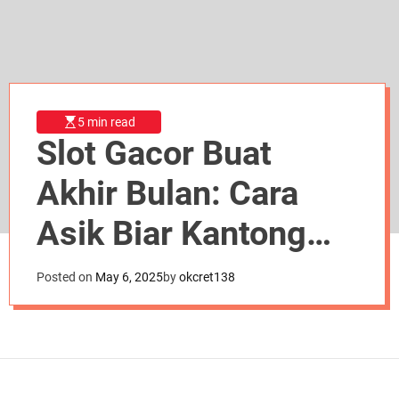
d
e
5 min read
Slot Gacor Buat
Akhir Bulan: Cara
Asik Biar Kantong
Nggak Kering
Posted on
May 6, 2025
by
okcret138