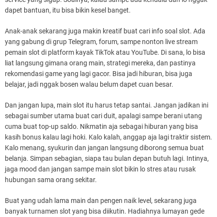
dapet bantuan, itu bisa bikin kesel banget.
Anak-anak sekarang juga makin kreatif buat cari info soal slot. Ada
yang gabung di grup Telegram, forum, sampe nonton live stream
pemain slot di platform kayak TikTok atau YouTube. Di sana, lo bisa
liat langsung gimana orang main, strategi mereka, dan pastinya
rekomendasi game yang lagi gacor. Bisa jadi hiburan, bisa juga
belajar, jadi nggak bosen walau belum dapet cuan besar.
Dan jangan lupa, main slot itu harus tetap santai. Jangan jadikan ini
sebagai sumber utama buat cari duit, apalagi sampe berani utang
cuma buat top-up saldo. Nikmatin aja sebagai hiburan yang bisa
kasih bonus kalau lagi hoki. Kalo kalah, anggap aja lagi traktir sistem.
Kalo menang, syukurin dan jangan langsung diborong semua buat
belanja. Simpan sebagian, siapa tau bulan depan butuh lagi. Intinya,
jaga mood dan jangan sampe main slot bikin lo stres atau rusak
hubungan sama orang sekitar.
Buat yang udah lama main dan pengen naik level, sekarang juga
banyak turnamen slot yang bisa diikutin. Hadiahnya lumayan gede