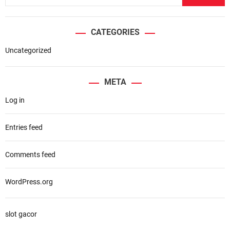
a
r
CATEGORIES
c
h
Uncategorized
f
o
META
r
Log in
:
Entries feed
Comments feed
WordPress.org
slot gacor