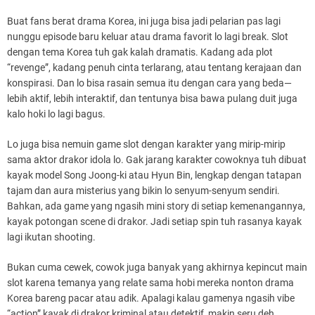
Buat fans berat drama Korea, ini juga bisa jadi pelarian pas lagi
nunggu episode baru keluar atau drama favorit lo lagi break. Slot
dengan tema Korea tuh gak kalah dramatis. Kadang ada plot
“revenge”, kadang penuh cinta terlarang, atau tentang kerajaan dan
konspirasi. Dan lo bisa rasain semua itu dengan cara yang beda—
lebih aktif, lebih interaktif, dan tentunya bisa bawa pulang duit juga
kalo hoki lo lagi bagus.
Lo juga bisa nemuin game slot dengan karakter yang mirip-mirip
sama aktor drakor idola lo. Gak jarang karakter cowoknya tuh dibuat
kayak model Song Joong-ki atau Hyun Bin, lengkap dengan tatapan
tajam dan aura misterius yang bikin lo senyum-senyum sendiri.
Bahkan, ada game yang ngasih mini story di setiap kemenangannya,
kayak potongan scene di drakor. Jadi setiap spin tuh rasanya kayak
lagi ikutan shooting.
Bukan cuma cewek, cowok juga banyak yang akhirnya kepincut main
slot karena temanya yang relate sama hobi mereka nonton drama
Korea bareng pacar atau adik. Apalagi kalau gamenya ngasih vibe
“action” kayak di drakor kriminal atau detektif, makin seru deh.