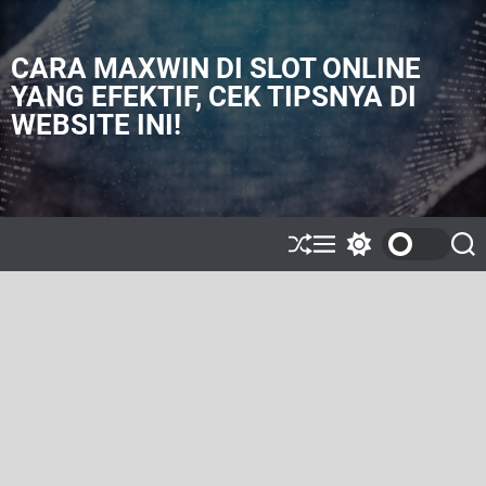
S
k
i
CARA MAXWIN DI SLOT ONLINE
p
YANG EFEKTIF, CEK TIPSNYA DI
t
WEBSITE INI!
o
c
o
n
t
e
S
M
S
S
h
e
w
e
n
u
n
i
a
t
ff
u
t
r
l
c
c
e
h
h
c
o
l
o
r
m
o