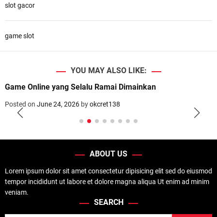
slot gacor
game slot
YOU MAY ALSO LIKE:
Game Online yang Selalu Ramai Dimainkan
Posted on
June 24, 2026
by
okcret138
ABOUT US
Lorem ipsum dolor sit amet consectetur dipisicing elit sed do eiusmod
tempor incididunt ut labore et dolore magna aliqua Ut enim ad minim
veniam.
SEARCH