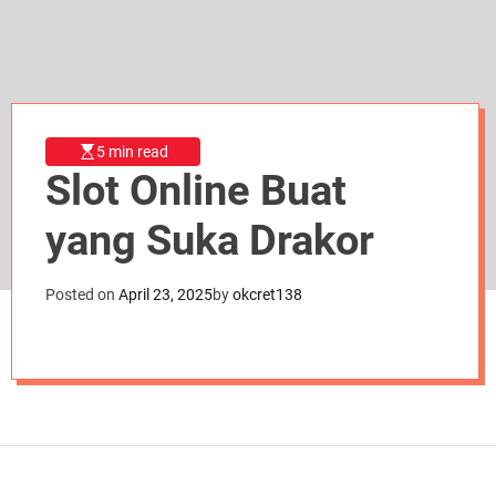
d
e
5 min read
Slot Online Buat
yang Suka Drakor
Posted on
April 23, 2025
by
okcret138