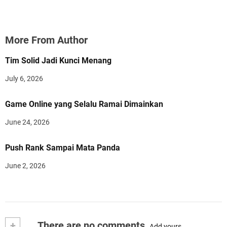
More From Author
Tim Solid Jadi Kunci Menang
July 6, 2026
Game Online yang Selalu Ramai Dimainkan
June 24, 2026
Push Rank Sampai Mata Panda
June 2, 2026
+
There are no comments
Add yours