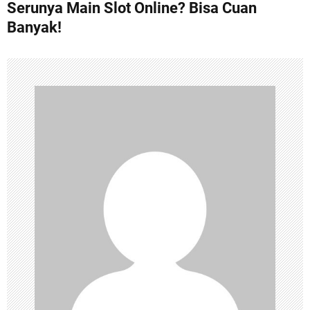
Serunya Main Slot Online? Bisa Cuan
t
Banyak!
n
a
v
i
g
a
t
i
o
n