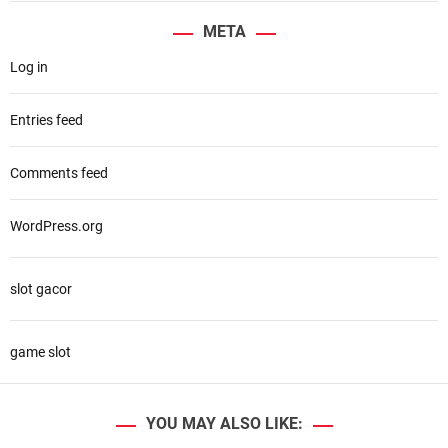
o
META
r
Log in
:
Entries feed
Comments feed
WordPress.org
slot gacor
game slot
YOU MAY ALSO LIKE: