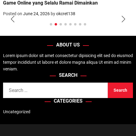
Game Online yang Selalu Ramai Dimainkan
Posted on
June 24, 2026
by
okcret138
ABOUT US
Lorem ipsum dolor sit amet consectetur dipisicing elit sed do eiusmod
tempor incididunt ut labore et dolore magna aliqua Ut enim ad minim
veniam.
SEARCH
S
e
CATEGORIES
a
r
Uncategorized
c
h
f