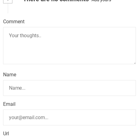
Comment
Name
Email
Url