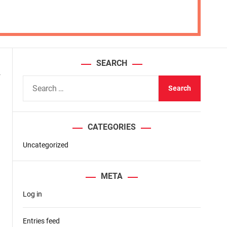
SEARCH
-
S
e
a
r
CATEGORIES
c
h
Uncategorized
f
o
META
r
Log in
:
Entries feed