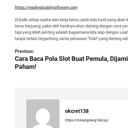
https://readingbuddysoftware.com
Di balik setiap usaha dan kerja keras, pasti ada hasil yang akan 
terus berjuang, yakin deh hasilnya akan datang dengan cara y
tapi yang lebih penting adalah bagaimana kita siap dengan usa
tanpa terlalu tergantung sama perasaan “hoki” yang datang seb
Previous:
P
Cara Baca Pola Slot Buat Pemula, Dijam
o
Paham!
s
t
n
a
okcret138
v
https://minangneng168.xyz