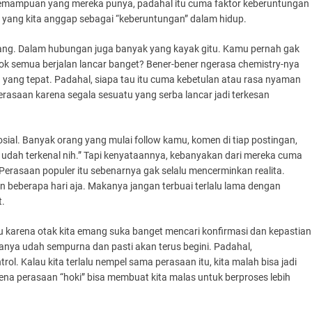
u kemampuan yang mereka punya, padahal itu cuma faktor keberuntungan
a yang kita anggap sebagai “keberuntungan” dalam hidup.
arang. Dalam hubungan juga banyak yang kayak gitu. Kamu pernah gak
kok semua berjalan lancar banget? Bener-bener ngerasa chemistry-nya
ng yang tepat. Padahal, siapa tau itu cuma kebetulan atau rasa nyaman
rasaan karena segala sesuatu yang serba lancar jadi terkesan
osial. Banyak orang yang mulai follow kamu, komen di tiap postingan,
ku udah terkenal nih.” Tapi kenyataannya, kebanyakan dari mereka cuma
g. Perasaan populer itu sebenarnya gak selalu mencerminkan realita.
 beberapa hari aja. Makanya jangan terbuai terlalu lama dengan
t.
 Itu karena otak kita emang suka banget mencari konfirmasi dan kepastian
uanya udah sempurna dan pasti akan terus begini. Padahal,
ol. Kalau kita terlalu nempel sama perasaan itu, kita malah bisa jadi
arena perasaan “hoki” bisa membuat kita malas untuk berproses lebih