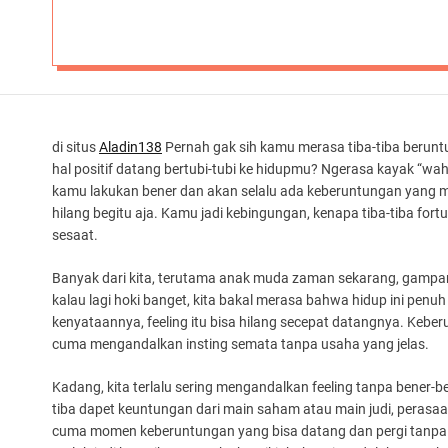
di situs
Aladin138
Pernah gak sih kamu merasa tiba-tiba beruntu
hal positif datang bertubi-tubi ke hidupmu? Ngerasa kayak “wah,
kamu lakukan bener dan akan selalu ada keberuntungan yang m
hilang begitu aja. Kamu jadi kebingungan, kenapa tiba-tiba fortu
sesaat.
Banyak dari kita, terutama anak muda zaman sekarang, gampang
kalau lagi hoki banget, kita bakal merasa bahwa hidup ini penu
kenyataannya, feeling itu bisa hilang secepat datangnya. Kebe
cuma mengandalkan insting semata tanpa usaha yang jelas.
Kadang, kita terlalu sering mengandalkan feeling tanpa bener-b
tiba dapet keuntungan dari main saham atau main judi, perasaan
cuma momen keberuntungan yang bisa datang dan pergi tanpa k