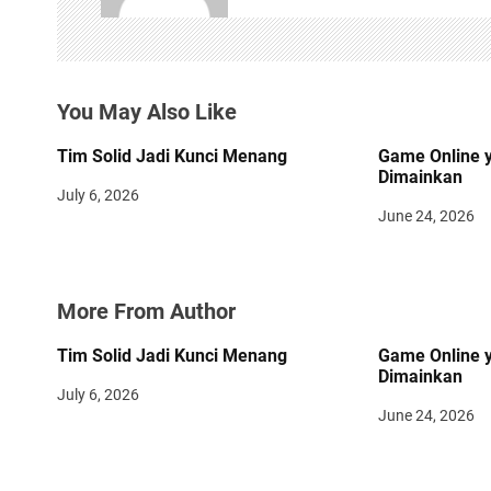
i
g
a
You May Also Like
t
Tim Solid Jadi Kunci Menang
Game Online 
i
Dimainkan
July 6, 2026
o
June 24, 2026
n
More From Author
Tim Solid Jadi Kunci Menang
Game Online 
Dimainkan
July 6, 2026
June 24, 2026