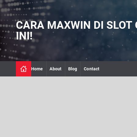
S
k
i
CARA MAXWIN DI SLOT O
p
t
INI!
o
c
o
n
t
Home
About
Blog
Contact
e
n
t