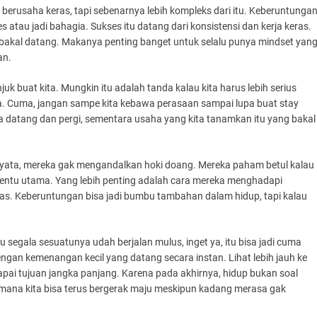
 berusaha keras, tapi sebenarnya lebih kompleks dari itu. Keberuntunga
 atau jadi bahagia. Sukses itu datang dari konsistensi dan kerja keras.
tu bakal datang. Makanya penting banget untuk selalu punya mindset yan
an.
njuk buat kita. Mungkin itu adalah tanda kalau kita harus lebih serius
. Cuma, jangan sampe kita kebawa perasaan sampai lupa buat stay
sa datang dan pergi, sementara usaha yang kita tanamkan itu yang bakal
h nyata, mereka gak mengandalkan hoki doang. Mereka paham betul kalau
enentu utama. Yang lebih penting adalah cara mereka menghadapi
as. Keberuntungan bisa jadi bumbu tambahan dalam hidup, tapi kalau
segala sesuatunya udah berjalan mulus, inget ya, itu bisa jadi cuma
gan kemenangan kecil yang datang secara instan. Lihat lebih jauh ke
pai tujuan jangka panjang. Karena pada akhirnya, hidup bukan soal
gimana kita bisa terus bergerak maju meskipun kadang merasa gak