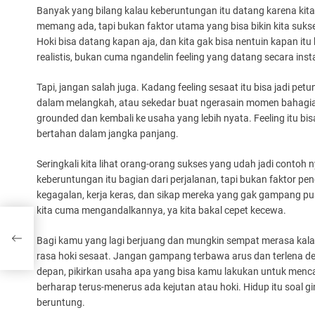
Banyak yang bilang kalau keberuntungan itu datang karena kita
memang ada, tapi bukan faktor utama yang bisa bikin kita sukses
Hoki bisa datang kapan aja, dan kita gak bisa nentuin kapan i
realistis, bukan cuma ngandelin feeling yang datang secara inst
Tapi, jangan salah juga. Kadang feeling sesaat itu bisa jadi petu
dalam melangkah, atau sekedar buat ngerasain momen bahagia
grounded dan kembali ke usaha yang lebih nyata. Feeling itu bi
bertahan dalam jangka panjang.
Seringkali kita lihat orang-orang sukses yang udah jadi conto
keberuntungan itu bagian dari perjalanan, tapi bukan faktor p
kegagalan, kerja keras, dan sikap mereka yang gak gampang pu
kita cuma mengandalkannya, ya kita bakal cepet kecewa.
!
Bagi kamu yang lagi berjuang dan mungkin sempat merasa kalau 
rasa hoki sesaat. Jangan gampang terbawa arus dan terlena den
depan, pikirkan usaha apa yang bisa kamu lakukan untuk menca
berharap terus-menerus ada kejutan atau hoki. Hidup itu soal 
beruntung.