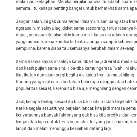
malah jadi ketagihan. Mereka berpikir bahwa itu adalah suat
semata. Itu kenapa penting banget untuk berhati-hati sama ap
Jangan salah, ini gak cuma terjadi dalam urusan uang atau b
ngerasain, misalnya lagi deket sama seseorang, terus rasanya 
dapet, perasaan itu bisa bikin kamu mikir kalau dia adalah ora
yang muncul karena kondisi tertentu. Jangan sampai kebawa pe
sempurna, karena siapa tau semuanya berubah dalam sekejap.
Sama halnya kayak misalnya kamu tiba-tiba jadi viral di media s
dan kasih pujian sana-sini. Tiba-tiba kamu ngerasa “wah, ini a
ikut-ikutan dan akan pergi begitu aja kalau tren itu mulai hilan
Kadang yang viral cuma bertahan beberapa minggu atau bahkan
popularitas sesaat, karena itu bisa aja menghilang dengan cepa
Jadi, kenapa feeling sesaat itu bisa bikin kita mudah terjebak?
Ketika segala sesuatunya berjalan lancar, kita jadi merasa sem
kenyataannya banyak faktor yang gak bisa kita prediksi dan kontr
lengah dan lupa untuk terus berusaha. Ini yang jadi jebakan, k
lanjut dan malah menunggu keajaiban datang lagi.