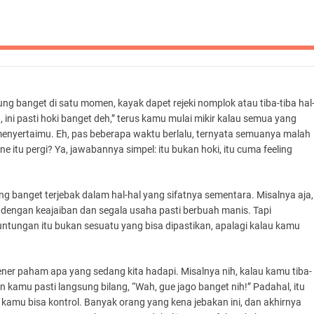
ng banget di satu momen, kayak dapet rejeki nomplok atau tiba-tiba hal
 ini pasti hoki banget deh,” terus kamu mulai mikir kalau semua yang
enyertaimu. Eh, pas beberapa waktu berlalu, ternyata semuanya malah
ne itu pergi? Ya, jawabannya simpel: itu bukan hoki, itu cuma feeling
 banget terjebak dalam hal-hal yang sifatnya sementara. Misalnya aja,
h dengan keajaiban dan segala usaha pasti berbuah manis. Tapi
runtungan itu bukan sesuatu yang bisa dipastikan, apalagi kalau kamu
ener paham apa yang sedang kita hadapi. Misalnya nih, kalau kamu tiba-
 kamu pasti langsung bilang, “Wah, gue jago banget nih!” Padahal, itu
amu bisa kontrol. Banyak orang yang kena jebakan ini, dan akhirnya