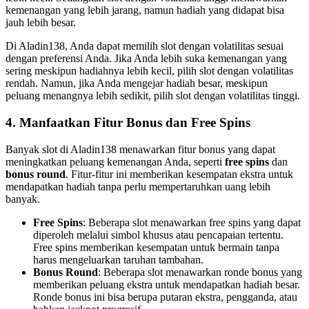
kemenangan yang lebih jarang, namun hadiah yang didapat bisa
jauh lebih besar.
Di Aladin138, Anda dapat memilih slot dengan volatilitas sesuai
dengan preferensi Anda. Jika Anda lebih suka kemenangan yang
sering meskipun hadiahnya lebih kecil, pilih slot dengan volatilitas
rendah. Namun, jika Anda mengejar hadiah besar, meskipun
peluang menangnya lebih sedikit, pilih slot dengan volatilitas tinggi.
4. Manfaatkan Fitur Bonus dan Free Spins
Banyak slot di Aladin138 menawarkan fitur bonus yang dapat
meningkatkan peluang kemenangan Anda, seperti
free spins
dan
bonus round
. Fitur-fitur ini memberikan kesempatan ekstra untuk
mendapatkan hadiah tanpa perlu mempertaruhkan uang lebih
banyak.
Free Spins
: Beberapa slot menawarkan free spins yang dapat
diperoleh melalui simbol khusus atau pencapaian tertentu.
Free spins memberikan kesempatan untuk bermain tanpa
harus mengeluarkan taruhan tambahan.
Bonus Round
: Beberapa slot menawarkan ronde bonus yang
memberikan peluang ekstra untuk mendapatkan hadiah besar.
Ronde bonus ini bisa berupa putaran ekstra, pengganda, atau