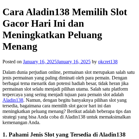
Cara Aladin138 Memilih Slot
Gacor Hari Ini dan
Meningkatkan Peluang
Menang
Posted on
January 16, 2025
January 16, 2025
by
okcret138
Dalam dunia perjudian online, permainan slot merupakan salah satu
jenis permainan yang paling diminati oleh para pemain. Dengan
berbagai tema menarik dan potensi hadiah besar, tidak heran jika
permainan slot selalu menjadi pilihan utama. Salah satu platform
terpercaya yang sering menjadi tujuan para pemain slot adalah
Aladin138
. Namun, dengan begitu banyaknya pilihan slot yang
tersedia, bagaimana cara memilih slot gacor hari ini dan
meningkatkan peluang menang? Berikut adalah beberapa tips dan
strategi yang bisa Anda coba di Aladin138 untuk memaksimalkan
kemenangan Anda.
1. Pahami Jenis Slot yang Tersedia di Aladin138