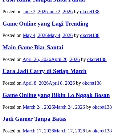
Posted on
June 2, 2026
June 2, 2026
by
okcret138
Game Online yang Lagi Trending
Posted on
May 4, 2026
May 4, 2026
by
okcret138
Main Game Biar Santai
Posted on
April 26, 2026
April 26, 2026
by
okcret138
Cara Jadi Carry di Setiap Match
Posted on
April 8, 2026
April 8, 2026
by
okcret138
Game Online yang Bikin Lo Nggak Bosan
Posted on
March 24, 2026
March 24, 2026
by
okcret138
Jadi Gamer Tanpa Batas
Posted on
March 17, 2026
March 17, 2026
by
okcret138