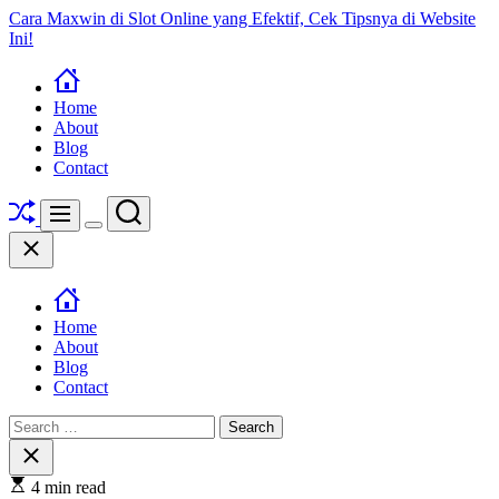
Skip
Cara Maxwin di Slot Online yang Efektif, Cek Tipsnya di Website
to
Ini!
content
Home
About
Blog
Contact
Shuffle
Search
Menu
Switch
Close
color
mode
Home
About
Blog
Contact
Search
for:
Close
search
4 min read