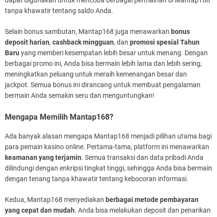
dapat digunakan untuk mencoba berbagai permainan di Mantap168
tanpa khawatir tentang saldo Anda.
Selain bonus sambutan, Mantap168 juga menawarkan
bonus
deposit harian
,
cashback mingguan
, dan
promosi spesial Tahun
Baru
yang memberi kesempatan lebih besar untuk menang. Dengan
berbagai promo ini, Anda bisa bermain lebih lama dan lebih sering,
meningkatkan peluang untuk meraih kemenangan besar dan
jackpot. Semua bonus ini dirancang untuk membuat pengalaman
bermain Anda semakin seru dan menguntungkan!
Mengapa Memilih Mantap168?
Ada banyak alasan mengapa Mantap168 menjadi pilihan utama bagi
para pemain kasino online. Pertama-tama, platform ini menawarkan
keamanan yang terjamin
. Semua transaksi dan data pribadi Anda
dilindungi dengan enkripsi tingkat tinggi, sehingga Anda bisa bermain
dengan tenang tanpa khawatir tentang kebocoran informasi.
Kedua, Mantap168 menyediakan
berbagai metode pembayaran
yang cepat dan mudah
. Anda bisa melakukan deposit dan penarikan