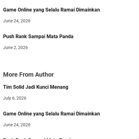
Game Online yang Selalu Ramai Dimainkan
June 24, 2026
Push Rank Sampai Mata Panda
June 2, 2026
More From Author
Tim Solid Jadi Kunci Menang
July 6, 2026
Game Online yang Selalu Ramai Dimainkan
June 24, 2026