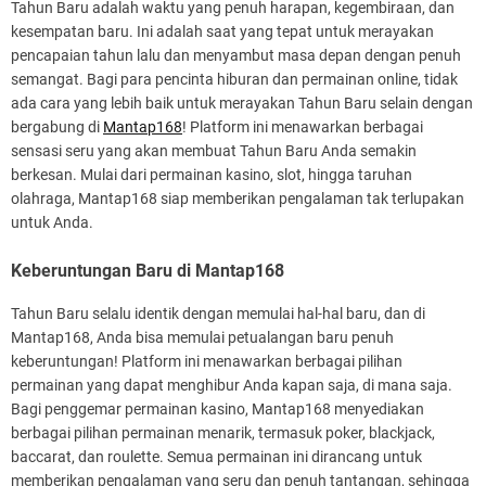
Tahun Baru adalah waktu yang penuh harapan, kegembiraan, dan
kesempatan baru. Ini adalah saat yang tepat untuk merayakan
pencapaian tahun lalu dan menyambut masa depan dengan penuh
semangat. Bagi para pencinta hiburan dan permainan online, tidak
ada cara yang lebih baik untuk merayakan Tahun Baru selain dengan
bergabung di
Mantap168
! Platform ini menawarkan berbagai
sensasi seru yang akan membuat Tahun Baru Anda semakin
berkesan. Mulai dari permainan kasino, slot, hingga taruhan
olahraga, Mantap168 siap memberikan pengalaman tak terlupakan
untuk Anda.
Keberuntungan Baru di Mantap168
Tahun Baru selalu identik dengan memulai hal-hal baru, dan di
Mantap168, Anda bisa memulai petualangan baru penuh
keberuntungan! Platform ini menawarkan berbagai pilihan
permainan yang dapat menghibur Anda kapan saja, di mana saja.
Bagi penggemar permainan kasino, Mantap168 menyediakan
berbagai pilihan permainan menarik, termasuk poker, blackjack,
baccarat, dan roulette. Semua permainan ini dirancang untuk
memberikan pengalaman yang seru dan penuh tantangan, sehingga