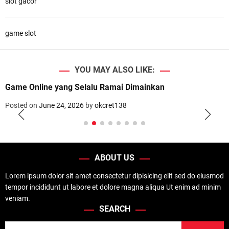
slot gacor
game slot
YOU MAY ALSO LIKE:
Game Online yang Selalu Ramai Dimainkan
Posted on
June 24, 2026
by
okcret138
ABOUT US
Lorem ipsum dolor sit amet consectetur dipisicing elit sed do eiusmod
tempor incididunt ut labore et dolore magna aliqua Ut enim ad minim
veniam.
SEARCH
S