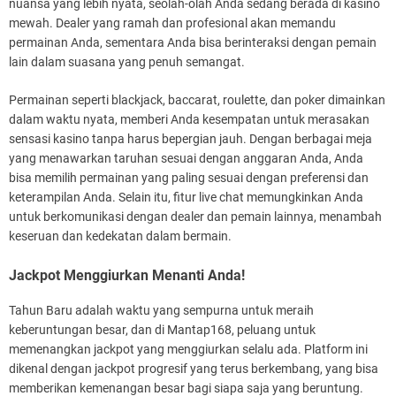
nuansa yang lebih nyata, seolah-olah Anda sedang berada di kasino
mewah. Dealer yang ramah dan profesional akan memandu
permainan Anda, sementara Anda bisa berinteraksi dengan pemain
lain dalam suasana yang penuh semangat.
Permainan seperti blackjack, baccarat, roulette, dan poker dimainkan
dalam waktu nyata, memberi Anda kesempatan untuk merasakan
sensasi kasino tanpa harus bepergian jauh. Dengan berbagai meja
yang menawarkan taruhan sesuai dengan anggaran Anda, Anda
bisa memilih permainan yang paling sesuai dengan preferensi dan
keterampilan Anda. Selain itu, fitur live chat memungkinkan Anda
untuk berkomunikasi dengan dealer dan pemain lainnya, menambah
keseruan dan kedekatan dalam bermain.
Jackpot Menggiurkan Menanti Anda!
Tahun Baru adalah waktu yang sempurna untuk meraih
keberuntungan besar, dan di Mantap168, peluang untuk
memenangkan jackpot yang menggiurkan selalu ada. Platform ini
dikenal dengan jackpot progresif yang terus berkembang, yang bisa
memberikan kemenangan besar bagi siapa saja yang beruntung.