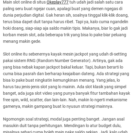
Main slot online di situs
Okeplay777
tuh udah jadi salah satu cara
paling seru buat ngejar cuan, apalagi buat yang demen ngegas di
dunia perjudian digital. Gak heran sih, soalnya tinggal klik-klik doang,
terus bisa dapet duit tanpa harus ribet. Tapi ya, kalo cuma ngandelin
hoki doang, siap-siap aja saldo makin tipis. Makanya, biar lo gak jadi
korban mesin slot, ada beberapa trik yang bisa lo pake biar peluang
menang makin gede.
Slot online itu sebenernya kayak mesin jackpot yang udah di-setting
pakai sistem RNG (Random Number Generator). Artinya, gak ada
yang bisa nebak kapan jackpot bakal keluar. Tapi, bukan berarti lo
cuma bisa pasrah dan berharap keajaiban dateng. Ada strategi yang
bisa lo pake buat ningkatin kemungkinan menang. Yang jelas, lo
harus tau jenis-jenis slot yang lo mainin. Ada slot klasik yang simpel
banget, ada juga slot video yang punya banyak fitur tambahan kayak
free spin, wild, scatter, dan lain-lain. Nah, makin lo ngerti mekanisme
gamenya, makin gampang buat lo nyusun strategi mainnya.
Ngomongin soal strategi, modal juga penting banget. Jangan asal
masukin duit tanpa perhitungan. Mendingan lo atur budget dulu,
misalnya sehari cuma boleh main pake saldo sekian. Jadi, kalo udah