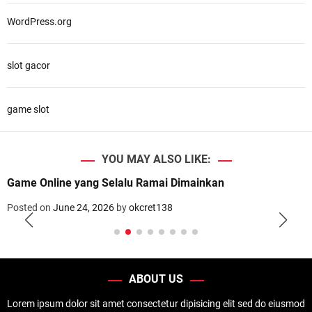
WordPress.org
slot gacor
game slot
YOU MAY ALSO LIKE:
Game Online yang Selalu Ramai Dimainkan
Posted on
June 24, 2026
by
okcret138
ABOUT US
Lorem ipsum dolor sit amet consectetur dipisicing elit sed do eiusmod