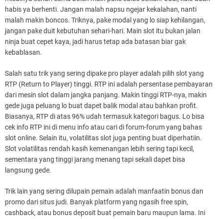
habis ya berhenti. Jangan malah napsu ngejar kekalahan, nanti
malah makin boncos. Triknya, pake modal yang lo siap kehilangan,
jangan pake duit kebutuhan sehari-hari. Main slot itu bukan jalan
ninja buat cepet kaya, jadi harus tetap ada batasan biar gak
kebablasan.
Salah satu trik yang sering dipake pro player adalah pilih slot yang
RTP (Return to Player) tinggi. RTP ini adalah persentase pembayaran
dari mesin slot dalam jangka panjang. Makin tinggi RTP-nya, makin
gede juga peluang lo buat dapet balik modal atau bahkan profit.
Biasanya, RTP di atas 96% udah termasuk kategori bagus. Lo bisa
cek info RTP ini di menu info atau cari di forum-forum yang bahas
slot online. Selain itu, volatilitas slot juga penting buat diperhatiin.
Slot volatilitas rendah kasih kemenangan lebih sering tapi kecil,
sementara yang tinggi jarang menang tapi sekali dapet bisa
langsung gede.
Trik lain yang sering dilupain pemain adalah manfaatin bonus dan
promo dari situs judi. Banyak platform yang ngasih free spin,
cashback, atau bonus deposit buat pemain baru maupun lama. Ini