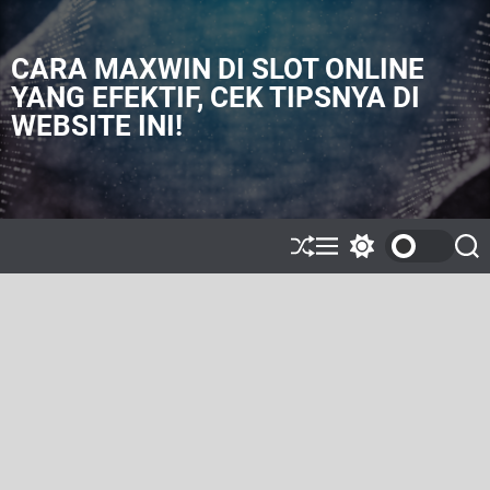
S
k
i
CARA MAXWIN DI SLOT ONLINE
p
YANG EFEKTIF, CEK TIPSNYA DI
t
WEBSITE INI!
o
c
o
n
t
e
S
M
S
S
h
e
w
e
n
u
n
i
a
t
ff
u
t
r
l
c
c
e
h
h
c
o
l
o
r
m
o