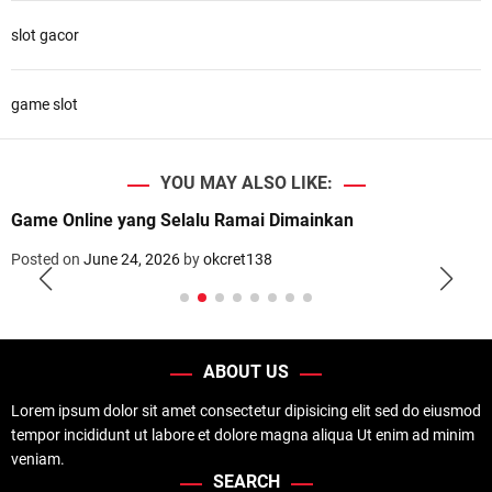
slot gacor
game slot
YOU MAY ALSO LIKE:
Game Online yang Selalu Ramai Dimainkan
Posted on
June 24, 2026
by
okcret138
ABOUT US
Lorem ipsum dolor sit amet consectetur dipisicing elit sed do eiusmod
tempor incididunt ut labore et dolore magna aliqua Ut enim ad minim
veniam.
SEARCH