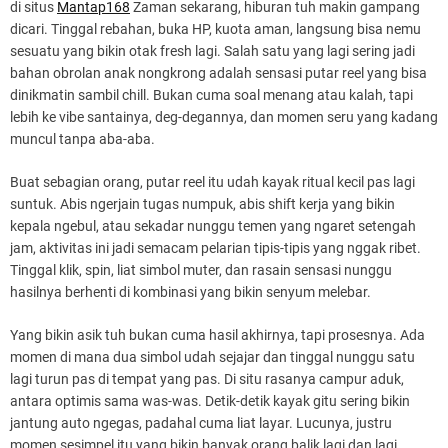
di situs
Mantap168
Zaman sekarang, hiburan tuh makin gampang
dicari. Tinggal rebahan, buka HP, kuota aman, langsung bisa nemu
sesuatu yang bikin otak fresh lagi. Salah satu yang lagi sering jadi
bahan obrolan anak nongkrong adalah sensasi putar reel yang bisa
dinikmatin sambil chill. Bukan cuma soal menang atau kalah, tapi
lebih ke vibe santainya, deg-degannya, dan momen seru yang kadang
muncul tanpa aba-aba.
Buat sebagian orang, putar reel itu udah kayak ritual kecil pas lagi
suntuk. Abis ngerjain tugas numpuk, abis shift kerja yang bikin
kepala ngebul, atau sekadar nunggu temen yang ngaret setengah
jam, aktivitas ini jadi semacam pelarian tipis-tipis yang nggak ribet.
Tinggal klik, spin, liat simbol muter, dan rasain sensasi nunggu
hasilnya berhenti di kombinasi yang bikin senyum melebar.
Yang bikin asik tuh bukan cuma hasil akhirnya, tapi prosesnya. Ada
momen di mana dua simbol udah sejajar dan tinggal nunggu satu
lagi turun pas di tempat yang pas. Di situ rasanya campur aduk,
antara optimis sama was-was. Detik-detik kayak gitu sering bikin
jantung auto ngegas, padahal cuma liat layar. Lucunya, justru
momen sesimpel itu yang bikin banyak orang balik lagi dan lagi.