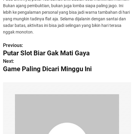
Bukan ajang pembuktian, bukan juga lomba siapa paling jago. Ini
lebih ke pengalaman personal yang bisa jadi warna tambahan di hari
yang mungkin tadinya flat aja. Selama dijalanin dengan santai dan
sadar batas, aktivitas ini bisa jadi selingan yang bikin hari terasa
nggak monoton.
Previous:
P
Putar Slot Biar Gak Mati Gaya
o
Next:
Game Paling Dicari Minggu Ini
s
t
n
a
v
i