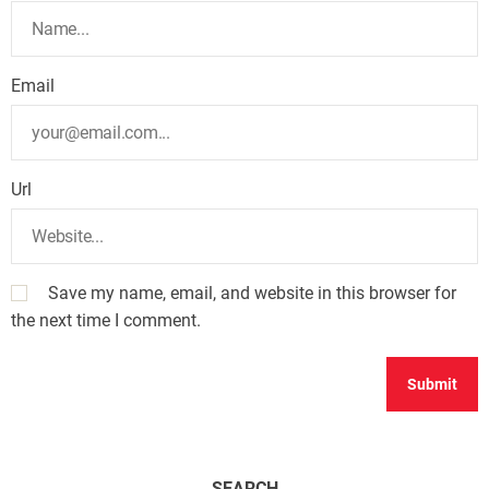
Email
Url
Save my name, email, and website in this browser for
the next time I comment.
SEARCH