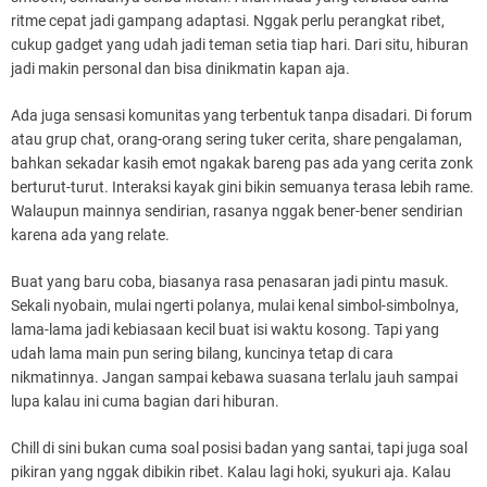
ritme cepat jadi gampang adaptasi. Nggak perlu perangkat ribet,
cukup gadget yang udah jadi teman setia tiap hari. Dari situ, hiburan
jadi makin personal dan bisa dinikmatin kapan aja.
Ada juga sensasi komunitas yang terbentuk tanpa disadari. Di forum
atau grup chat, orang-orang sering tuker cerita, share pengalaman,
bahkan sekadar kasih emot ngakak bareng pas ada yang cerita zonk
berturut-turut. Interaksi kayak gini bikin semuanya terasa lebih rame.
Walaupun mainnya sendirian, rasanya nggak bener-bener sendirian
karena ada yang relate.
Buat yang baru coba, biasanya rasa penasaran jadi pintu masuk.
Sekali nyobain, mulai ngerti polanya, mulai kenal simbol-simbolnya,
lama-lama jadi kebiasaan kecil buat isi waktu kosong. Tapi yang
udah lama main pun sering bilang, kuncinya tetap di cara
nikmatinnya. Jangan sampai kebawa suasana terlalu jauh sampai
lupa kalau ini cuma bagian dari hiburan.
Chill di sini bukan cuma soal posisi badan yang santai, tapi juga soal
pikiran yang nggak dibikin ribet. Kalau lagi hoki, syukuri aja. Kalau