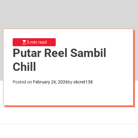
d
e
5 min read
Putar Reel Sambil
Chill
Posted on
February 26, 2026
by
okcret138