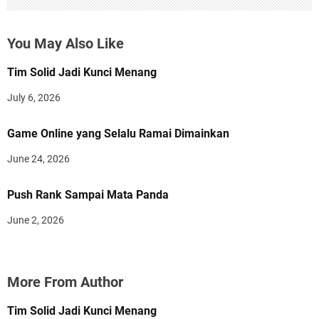
You May Also Like
Tim Solid Jadi Kunci Menang
July 6, 2026
Game Online yang Selalu Ramai Dimainkan
June 24, 2026
Push Rank Sampai Mata Panda
June 2, 2026
More From Author
Tim Solid Jadi Kunci Menang