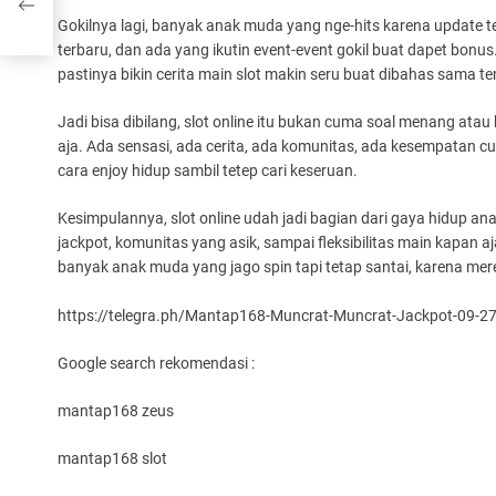
Gokilnya lagi, banyak anak muda yang nge-hits karena update teru
terbaru, dan ada yang ikutin event-event gokil buat dapet bonus
pastinya bikin cerita main slot makin seru buat dibahas sama t
Jadi bisa dibilang, slot online itu bukan cuma soal menang ata
aja. Ada sensasi, ada cerita, ada komunitas, ada kesempatan c
cara enjoy hidup sambil tetep cari keseruan.
Kesimpulannya, slot online udah jadi bagian dari gaya hidup ana
jackpot, komunitas yang asik, sampai fleksibilitas main kapan a
banyak anak muda yang jago spin tapi tetap santai, karena mere
https://telegra.ph/Mantap168-Muncrat-Muncrat-Jackpot-09-2
Google search rekomendasi :
mantap168 zeus
mantap168 slot