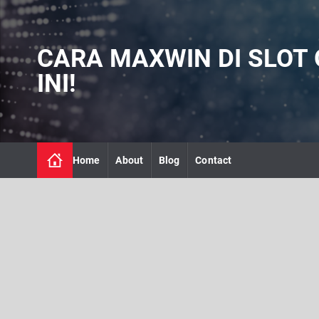
S
k
i
CARA MAXWIN DI SLOT O
p
t
INI!
o
c
o
n
t
Home
About
Blog
Contact
e
n
t