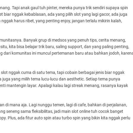
ng. Tapi anak gaul tuh pinter, mereka punya trik sendiri supaya spin
t biar nggak kebablasan, ada yang pilih slot yang lagi gacor, ada juga
gak harus ribet, yang penting enjoy, jangan terlalu mikirin kalah,
omunitasnya. Banyak grup di medsos yang penuh tips, cerita menang,
u, kita bisa belajar trik baru, saling support, dan yang paling penting,
ang dari komunitas ini muncul pertemanan baru atau bahkan jodoh, karen
 slot nggak cuma di satu tema, tapi cobain berbagai jenis biar nggak
 juga yang milih tema lucu-lucu dan aesthetic. Setiap tema punya
enti mantengin layar. Apalagi kalau lagi streak menang, rasanya kayak
an di mana aja. Lagi nunggu temen, lagi di cafe, bahkan di perjalanan,
g seneng sama fleksibilitas, jadi main slot online tuh cocok banget
. Plus, ada fitur auto spin atau turbo spin yang bikin kita nggak perlu