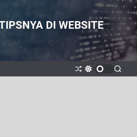
 TIPSNYA DI WEBSITE
S
S
S
h
w
e
u
i
a
ff
t
r
l
c
c
e
h
h
c
o
l
o
r
m
o