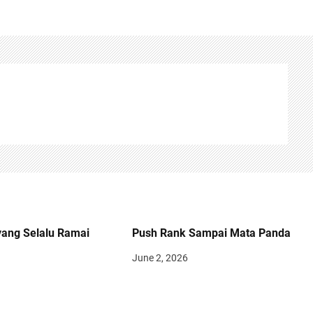
yang Selalu Ramai
Push Rank Sampai Mata Panda
June 2, 2026