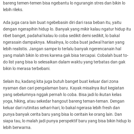
bareng temen-temen bisa ngebantu lo ngurangin stres dan bikin lo
lebih rileks.
Ada juga cara lain buat ngebebasin diri dari rasa beban itu, yaitu
dengan ngerapihin hidup lo. Banyak yang mikir kalau ngatur hidup itu
ribet banget, padahal kalau lo coba sedikit demi sedikit, lo bakal
ngerasain dampaknya. Misalnya, lo coba buat jadwal harian yang
lebih realistis. Jangan sampe lo terlalu banyak ngerencanain hal
yang malah bikin lo stres karena gak bisa tercapai. Cobalah buat to-
do list yang bisa lo selesaikan dalam waktu yang terbatas dan gak
bikin lo merasa terbebani.
Selain itu, kadang kita juga butuh banget buat keluar dari zona
nyaman dan cari pengalaman baru. Kayak misalnya ikut kegiatan
yang sebelumnya nggak pernah lo coba. Bisa jadi lo ikutan kelas
yoga, hiking, atau sekedar hangout bareng teman-teman. Dengan
keluar dari rutinitas sehari-hari, lo bakal ngerasa lebih fresh dan
punya banyak cerita baru yang bisa lo ceritain ke orang lain. Dan
siapa tau, lo malah jadi punya perspektif baru yang bisa bikin hidup lo
lebih berwarna.