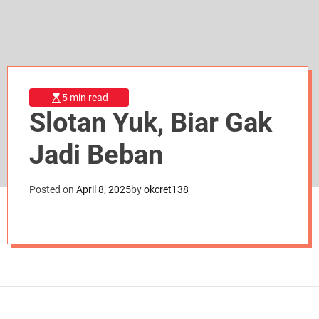
d
e
5 min read
Slotan Yuk, Biar Gak
Jadi Beban
Posted on
April 8, 2025
by
okcret138