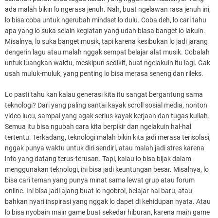
ada malah bikin lo ngerasa jenuh. Nah, buat ngelawan rasa jenuh ini,
lo bisa coba untuk ngerubah mindset lo dulu. Coba deh, lo cari tahu
apa yang lo suka selain kegiatan yang udah biasa banget lo lakuin.
Misalnya, lo suka banget musik, tapi karena kesibukan lo jadi jarang
dengerin lagu atau malah nggak sempat belajar alat musik. Cobalah
untuk luangkan waktu, meskipun sedikit, buat ngelakuin itu lagi. Gak
usah muluk-muluk, yang penting lo bisa merasa seneng dan rileks.
Lo pasti tahu kan kalau generasi kita itu sangat bergantung sama
teknologi? Dari yang paling santai kayak scroll sosial media, nonton
video lucu, sampai yang agak serius kayak kerjaan dan tugas kuliah.
Semua itu bisa ngubah cara kita berpikir dan ngelakuin hal-hal
tertentu. Terkadang, teknologi malah bikin kita jadi merasa terisolasi,
nggak punya waktu untuk diri sendiri, atau malah jadi stres karena
info yang datang terus-terusan. Tapi, kalau lo bisa bijak dalam
menggunakan teknologi, ini bisa jadi keuntungan besar. Misalnya, lo
bisa cari teman yang punya minat sama lewat grup atau forum
online. Ini bisa jadi ajang buat lo ngobrol, belajar hal baru, atau
bahkan nyari inspirasi yang nggak lo dapet di kehidupan nyata. Atau
lo bisa nyobain main game buat sekedar hiburan, karena main game