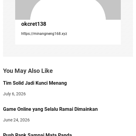
o
n
okcret138
https://minangneng168.xyz
You May Also Like
Tim Solid Jadi Kunci Menang
July 6, 2026
Game Online yang Selalu Ramai Dimainkan
June 24, 2026
Push Rank Sampai Mata Panda