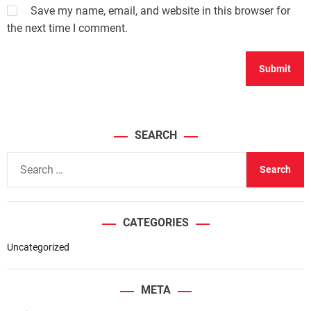
Save my name, email, and website in this browser for
the next time I comment.
SEARCH
S
e
a
r
CATEGORIES
c
h
Uncategorized
f
o
META
r