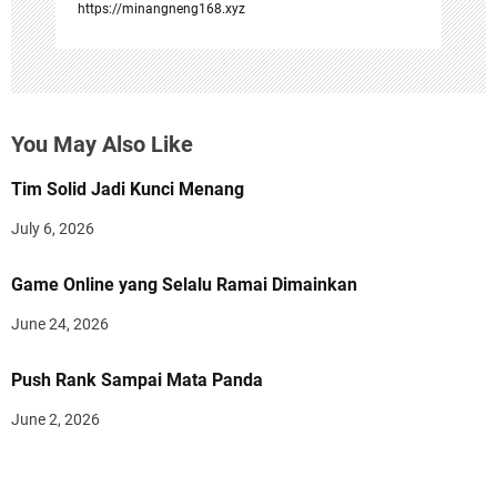
https://minangneng168.xyz
You May Also Like
Tim Solid Jadi Kunci Menang
July 6, 2026
Game Online yang Selalu Ramai Dimainkan
June 24, 2026
Push Rank Sampai Mata Panda
June 2, 2026