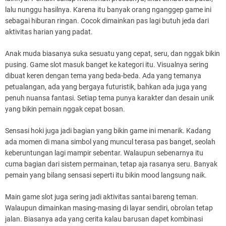
lalu nunggu hasilnya. Karena itu banyak orang nganggep game ini
sebagai hiburan ringan. Cocok dimainkan pas lagi butuh jeda dari
aktivitas harian yang padat.
Anak muda biasanya suka sesuatu yang cepat, seru, dan nggak bikin
pusing. Game slot masuk banget ke kategori itu. Visualnya sering
dibuat keren dengan tema yang beda-beda. Ada yang temanya
petualangan, ada yang bergaya futuristik, bahkan ada juga yang
penuh nuansa fantasi. Setiap tema punya karakter dan desain unik
yang bikin pemain nggak cepat bosan.
Sensasi hoki juga jadi bagian yang bikin game ini menarik. Kadang
ada momen di mana simbol yang muncul terasa pas banget, seolah
keberuntungan lagi mampir sebentar. Walaupun sebenarnya itu
cuma bagian dari sistem permainan, tetap aja rasanya seru. Banyak
pemain yang bilang sensasi seperti itu bikin mood langsung naik.
Main game slot juga sering jadi aktivitas santai bareng teman.
Walaupun dimainkan masing-masing di layar sendiri, obrolan tetap
jalan. Biasanya ada yang cerita kalau barusan dapet kombinasi