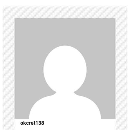
t
n
a
v
i
g
a
t
i
o
n
okcret138