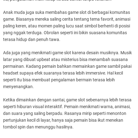
Anak muda juga suka membahas game slot di berbagai komunitas
game. Biasanya mereka saling cerita tentang tema favorit, animasi
paling keren, atau momen paling lucu saat simbol berhenti di posisi
yang nggak terduga. Obrolan seperti ini bikin suasana komunitas
terasa hidup dan penuh tawa.
Ada juga yang menikmati game slot karena desain musiknya. Musik
latar yang dibuat upbeat atau misterius bisa menambah suasana
permainan. Kadang pemain bahkan memainkan game sambil pakai
headset supaya efek suaranya terasa lebih immersive. Hal kecil
seperti itu bisa membuat pengalaman bermain terasa lebih
menyenangkan.
Ketika dimainkan dengan santai, game slot sebenarnya lebih terasa
seperti hiburan visual interaktif. Pemain menikmati warna, animasi,
dan suara yang saling berpadu. Rasanya mirip seperti menonton
pertunjukan kecil di layar, hanya saja pemain bisa ikut menekan
tombol spin dan menunggu hasilnya.