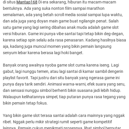
di situs
Mantap168
Di era sekarang, hiburan itu macam-macam
bentuknya. Ada yang suka nonton film sampai marathon
semalaman, ada yang betah scroll media sosial sampai lupa waktu,
dan ada juga yang doyan main game buat ngilangin penat. Salah
satu game yang lagi sering dibahas anak muda adalah game slot
versi hiburan. Game ini punya vibe santai tapi tetap bikin deg-degan,
karena setiap spin selalu ada rasa penasaran. Kadang hasilnya biasa
aja, kadang juga muncul momen yang bikin pemain langsung
senyum lebar karena berasa lagi hoki banget.
Banyak orang awalnya nyoba game slot cuma karena iseng. Lagi
gabut, lagi nunggu temen, atau lagi santai di kamar sambil dengerin
playlist favorit. Tapi justru dari situ banyak yang ngerasa game ini
punya daya tarik sendiri. Animasi warna-warni, efek suara yang seru,
dan sensasi nunggu simbol berhenti bikin suasana jadi lebih hidup.
Walaupun kelihatannya simpel, tiap putaran punya rasa tegang yang
bikin pemain tetap fokus.
Yang bikin game slot terasa santai adalah cara mainnya yang nggak
ribet. Nggak perlu mikir strategi rumit seperti game kompetitif
lainnya. Pemain cukup menikmati prosesnya, lihat simbol berputar,