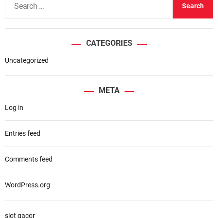
e
a
r
CATEGORIES
c
h
Uncategorized
f
o
META
r
Log in
:
Entries feed
Comments feed
WordPress.org
slot gacor