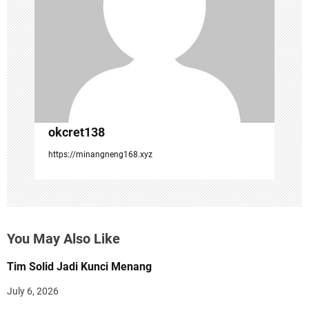
i
o
n
okcret138
https://minangneng168.xyz
You May Also Like
Tim Solid Jadi Kunci Menang
July 6, 2026