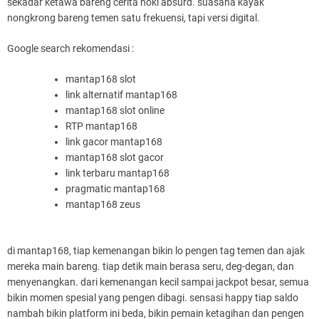
sekadar ketawa bareng cerita hoki absurd. suasana kayak
nongkrong bareng temen satu frekuensi, tapi versi digital.
Google search rekomendasi :
mantap168 slot
link alternatif mantap168
mantap168 slot online
RTP mantap168
link gacor mantap168
mantap168 slot gacor
link terbaru mantap168
pragmatic mantap168
mantap168 zeus
di mantap168, tiap kemenangan bikin lo pengen tag temen dan ajak
mereka main bareng. tiap detik main berasa seru, deg-degan, dan
menyenangkan. dari kemenangan kecil sampai jackpot besar, semua
bikin momen spesial yang pengen dibagi. sensasi happy tiap saldo
nambah bikin platform ini beda, bikin pemain ketagihan dan pengen