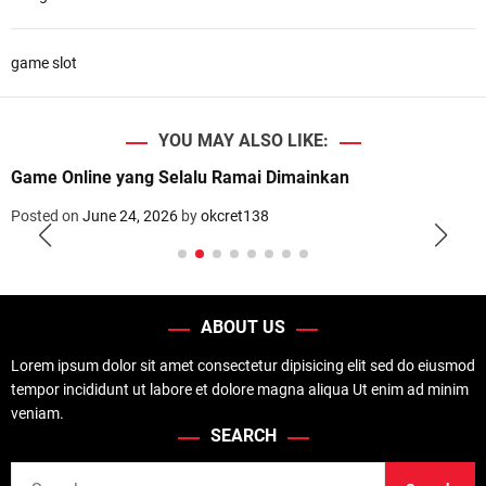
game slot
YOU MAY ALSO LIKE:
Game Online yang Selalu Ramai Dimainkan
Posted on
June 24, 2026
by
okcret138
ABOUT US
Lorem ipsum dolor sit amet consectetur dipisicing elit sed do eiusmod
tempor incididunt ut labore et dolore magna aliqua Ut enim ad minim
veniam.
SEARCH
S