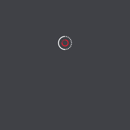
ngelewatin hari-hari. Karena kadang, buat bikin hidup lebih
hidup, lo cuma butuh satu spin yang pas.
https://mantap168s.com
So, gas aja kalo lo penasaran. Cobain, rasain, dan nikmatin
perjalanan slot lo sendiri. Jangan lupa bawa good vibes, biar apa
pun hasilnya, lo tetep senyum dan bilang, “Hidup gue emang
penuh warna!”
Previous:
P
Jackpot Nempel Mulu
o
Next:
s
Slot: Sahabat Sejati Pas Bokek
t
n
a