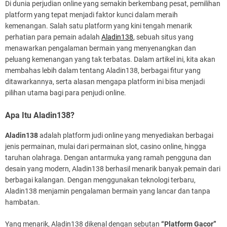
Di dunia perjudian online yang semakin berkembang pesat, pemilihan
platform yang tepat menjadi faktor kunci dalam meraih
kemenangan. Salah satu platform yang kini tengah menarik
perhatian para pemain adalah
Aladin138
, sebuah situs yang
menawarkan pengalaman bermain yang menyenangkan dan
peluang kemenangan yang tak terbatas. Dalam artikel ini, kita akan
membahas lebih dalam tentang Aladin138, berbagai fitur yang
ditawarkannya, serta alasan mengapa platform ini bisa menjadi
pilihan utama bagi para penjudi online.
Apa Itu Aladin138?
Aladin138
adalah platform judi online yang menyediakan berbagai
jenis permainan, mulai dari permainan slot, casino online, hingga
taruhan olahraga. Dengan antarmuka yang ramah pengguna dan
desain yang modern, Aladin138 berhasil menarik banyak pemain dari
berbagai kalangan. Dengan menggunakan teknologi terbaru,
Aladin138 menjamin pengalaman bermain yang lancar dan tanpa
hambatan.
Yang menarik, Aladin138 dikenal dengan sebutan
“Platform Gacor”