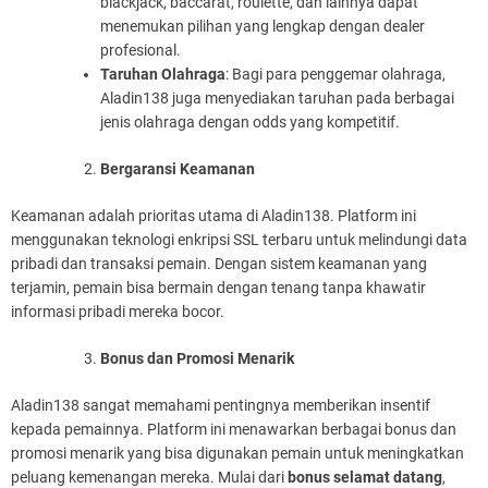
blackjack, baccarat, roulette, dan lainnya dapat
menemukan pilihan yang lengkap dengan dealer
profesional.
Taruhan Olahraga
: Bagi para penggemar olahraga,
Aladin138 juga menyediakan taruhan pada berbagai
jenis olahraga dengan odds yang kompetitif.
Bergaransi Keamanan
Keamanan adalah prioritas utama di Aladin138. Platform ini
menggunakan teknologi enkripsi SSL terbaru untuk melindungi data
pribadi dan transaksi pemain. Dengan sistem keamanan yang
terjamin, pemain bisa bermain dengan tenang tanpa khawatir
informasi pribadi mereka bocor.
Bonus dan Promosi Menarik
Aladin138 sangat memahami pentingnya memberikan insentif
kepada pemainnya. Platform ini menawarkan berbagai bonus dan
promosi menarik yang bisa digunakan pemain untuk meningkatkan
peluang kemenangan mereka. Mulai dari
bonus selamat datang
,