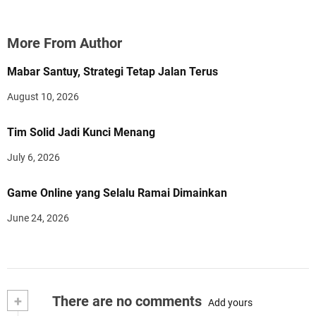
More From Author
Mabar Santuy, Strategi Tetap Jalan Terus
August 10, 2026
Tim Solid Jadi Kunci Menang
July 6, 2026
Game Online yang Selalu Ramai Dimainkan
June 24, 2026
+
There are no comments
Add yours