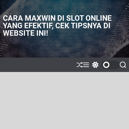
S
k
i
CARA MAXWIN DI SLOT ONLINE
p
YANG EFEKTIF, CEK TIPSNYA DI
t
WEBSITE INI!
o
c
o
n
t
e
S
M
S
S
h
e
w
e
n
u
n
i
a
t
ff
u
t
r
l
c
c
e
h
h
c
o
l
o
r
m
o