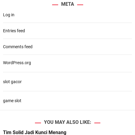
o
META
r
Log in
:
Entries feed
Comments feed
WordPress.org
slot gacor
game slot
YOU MAY ALSO LIKE:
Tim Solid Jadi Kunci Menang