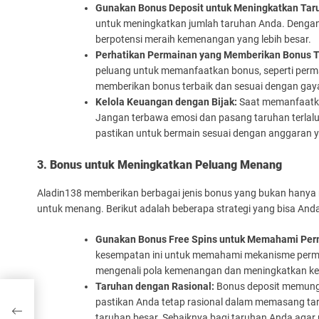
Gunakan Bonus Deposit untuk Meningkatkan Tar
untuk meningkatkan jumlah taruhan Anda. Dengan 
berpotensi meraih kemenangan yang lebih besar.
Perhatikan Permainan yang Memberikan Bonus T
peluang untuk memanfaatkan bonus, seperti permai
memberikan bonus terbaik dan sesuai dengan gay
Kelola Keuangan dengan Bijak:
Saat memanfaatka
Jangan terbawa emosi dan pasang taruhan terlalu
pastikan untuk bermain sesuai dengan anggaran 
3. Bonus untuk Meningkatkan Peluang Menang
Aladin138 memberikan berbagai jenis bonus yang bukan hanya 
untuk menang. Berikut adalah beberapa strategi yang bisa A
Gunakan Bonus Free Spins untuk Memahami Perm
kesempatan ini untuk memahami mekanisme permain
mengenali pola kemenangan dan meningkatkan ke
Taruhan dengan Rasional:
Bonus deposit memungk
tase
pastikan Anda tetap rasional dalam memasang t
taruhan besar. Sebaiknya bagi taruhan Anda agar 