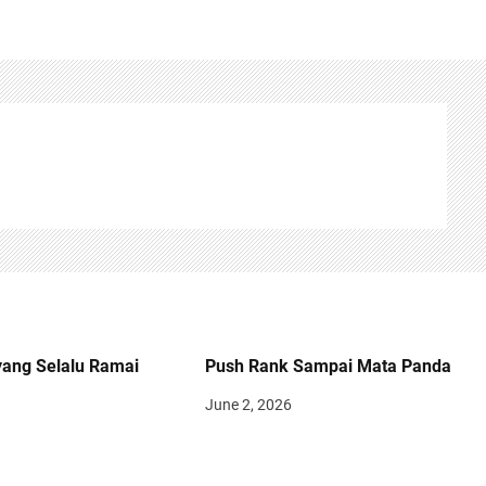
yang Selalu Ramai
Push Rank Sampai Mata Panda
June 2, 2026