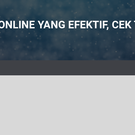
NLINE YANG EFEKTIF, CEK