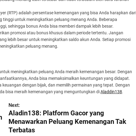
ayer (RTP) adalah persentase kemenangan yang bisa Anda harapkan dar
ng tinggi untuk meningkatkan peluang menang Anda. Beberapa
tinggi, sehingga bonus Anda bisa memberi dampak lebih besar.
ikan promosi atau bonus khusus dalam periode tertentu. Jangan
ang lebih besar untuk meningkatkan saldo akun Anda. Setiap promosi
meningkatkan peluang menang.
if untuk meningkatkan peluang Anda meraih kemenangan besar. Dengan
anfaatkannya, Anda bisa memaksimalkan keuntungan yang didapat.
a keuangan dengan bijak, dan memilih permainan yang tepat. Dengan
Anda bisa meraih kemenangan yang menguntungkan di
Aladdin138
.
Next:
Aladin138: Platform Gacor yang
n
Menawarkan Peluang Kemenangan Tak
Terbatas