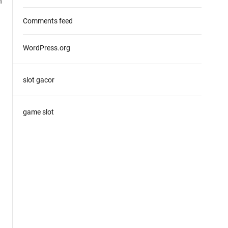
h
Comments feed
WordPress.org
slot gacor
game slot